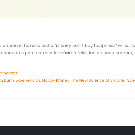
a prueba el famoso dicho “money can´t buy happiness” en su l
o conceptos para obtener la máxima felicidad de cada compra
 finanzas
th Dunn
,
Experiencias
,
Happy Money: The New Science of Smarter Sp