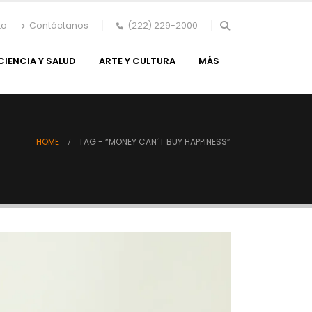
to
Contáctanos
(222) 229-2000
CIENCIA Y SALUD
ARTE Y CULTURA
MÁS
HOME
TAG -
“MONEY CAN´T BUY HAPPINESS”