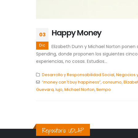
Happy Money
03
Dic
Elizabeth Dunn y Michael Norton ponen 
Spending, donde proponen los siguientes cinc
experiencias, no cosas. Estudios...
Desarrollo y Responsabilidad Social
,
Negocios y
“money can´t buy happiness”
,
consumo
,
Elizabe
Guevara
,
lujo
,
Michael Norton
,
tiempo
Repositorio UDLAP