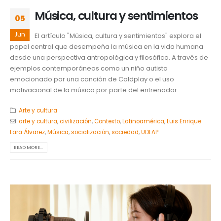
Música, cultura y sentimientos
05
Jun
El artículo "Música, cultura y sentimientos" explora el
papel central que desempeña la música en la vida humana
desde una perspectiva antropológica y filosófica. A través de
ejemplos contemporáneos como un niño autista
emocionado por una canción de Coldplay o el uso
motivacional de la música por parte del entrenador...
Arte y cultura
arte y cultura
,
civilización
,
Contexto
,
Latinoamérica
,
Luis Enrique
Lara Álvarez
,
Música
,
socialización
,
sociedad
,
UDLAP
READ MORE...