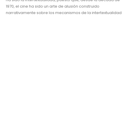
1970, el cine ha sido un arte de alusión construido
narrativamente sobre los mecanismos de la intertextualidad
desarrollados anteriormente en la literatura; por lo tanto, a
pesar de tener sus inicios en la...
Arte y cultura
,
Destacada
avatar
,
Comunicación
,
Contexto
,
Intertextualidad
,
James
Cameron
,
medios cinematográficos
,
narración cinematográfica
,
secuela
,
transtextualidad
,
UDLAP
READ MORE...