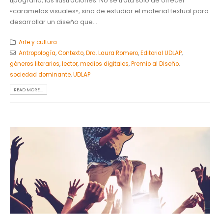
tipografía, las ilustraciones. No se trata solo de ofrecer
«caramelos visuales», sino de estudiar el material textual para
desarrollar un diseño que...
Arte y cultura
Antropología
,
Contexto
,
Dra. Laura Romero
,
Editorial UDLAP
,
géneros literarios
,
lector
,
medios digitales
,
Premio al Diseño
,
sociedad dominante
,
UDLAP
READ MORE...