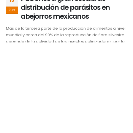
15
distribución de parásitos en
Jun
abejorros mexicanos
Más de la tercera parte de la producción de alimentos a nivel
mundial y cerca del 90% de la reproducción de flora silvestre
depende de la actividad de los insectos polinizadores, por lo
que este servicio ecosistémico es fundamental para la
supervivencia de los seres humanos. En México existen cerca
de...
Ciencia y salud
abejorros mexicanos
,
CONABIO
,
Dr. Carlos Hernán Vergara
Briceño
,
especies
,
fauna
,
flora
,
flora silvestre
,
Investigación
,
México
,
posgrado
,
UDLAP
,
universidad
,
Universidad de las Américas Puebla
READ MORE...