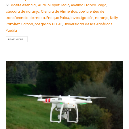
aceite esencial
,
Aurelio López-Malo
,
Avelina Franco-Vega
,
cáscara de naranja
,
Ciencia de Alimentos
,
coeficientes de
transferencia de masa
,
Enrique Palou
,
Investigación
,
naranja
,
Nelly
Ramírez Corona
,
posgrado
,
UDLAP
,
Universidad de las Américas
Puebla
READ MORE...