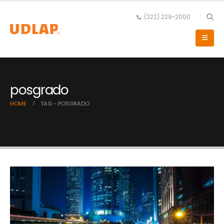
(222) 229-2000
posgrado
HOME
TAG -
POSGRADO