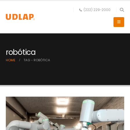
(222) 229-2000
robótica
HOME
TAG -
ROBÓTICA