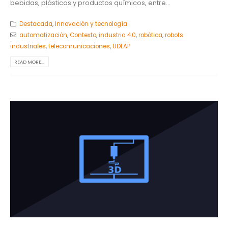
bebidas, plásticos y productos químicos, entre...
Destacada
,
Innovación y tecnología
automatización
,
Contexto
,
industria 4.0
,
robótica
,
robots
industriales
,
telecomunicaciones
,
UDLAP
READ MORE...