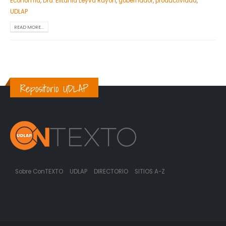
Economía
,
Dra. Elitania Leyva Rayón
,
gobernador
,
productividad
,
UDLAP
READ MORE...
Repositorio UDLAP
Sobre ConTEXTO
UDLAP
DIRECTORIO
SITIOS A-Z