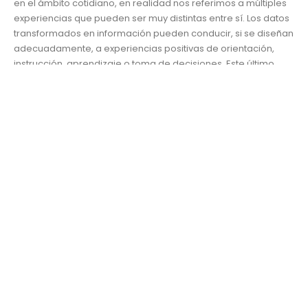
en el ámbito cotidiano, en realidad nos referimos a múltiples
experiencias que pueden ser muy distintas entre sí. Los datos
transformados en información pueden conducir, si se diseñan
adecuadamente, a experiencias positivas de orientación,
instrucción, aprendizaje o toma de decisiones. Este último...
Desarrollo y Responsabilidad Social
Comunicación
,
Discriminación
,
estereotipos
,
Expresiones UDLAP
,
información
,
Opinión
,
patrones sociales
,
valores
READ MORE...