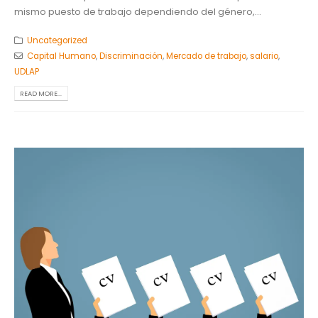
mismo puesto de trabajo dependiendo del género,...
Uncategorized
Capital Humano
,
Discriminación
,
Mercado de trabajo
,
salario
,
UDLAP
READ MORE...