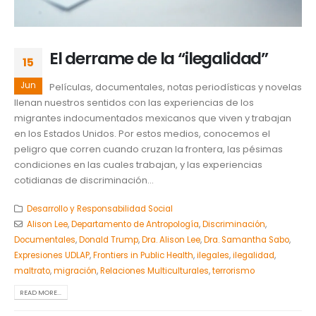
El derrame de la “ilegalidad”
15
Jun
Películas, documentales, notas periodísticas y novelas
llenan nuestros sentidos con las experiencias de los
migrantes indocumentados mexicanos que viven y trabajan
en los Estados Unidos. Por estos medios, conocemos el
peligro que corren cuando cruzan la frontera, las pésimas
condiciones en las cuales trabajan, y las experiencias
cotidianas de discriminación...
Desarrollo y Responsabilidad Social
Alison Lee
,
Departamento de Antropología
,
Discriminación
,
Documentales
,
Donald Trump
,
Dra. Alison Lee
,
Dra. Samantha Sabo
,
Expresiones UDLAP
,
Frontiers in Public Health
,
ilegales
,
ilegalidad
,
maltrato
,
migración
,
Relaciones Multiculturales
,
terrorismo
READ MORE...