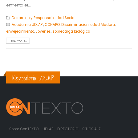
enfrenta el...
Desarrollo y Responsabilidad Social
Academia UDLAP.
,
CONAPO
,
Discriminación
,
edad Madura
,
envejecimiento
,
Jóvenes
,
sobrecarga biológica
READ MORE...
Repositorio UDLAP
Sobre ConTEXTO
UDLAP
DIRECTORIO
SITIOS A-Z