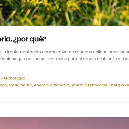
ría, ¿por qué?
de la implementación acumulativa de muchas aplicaciones ingeni
écnicas que no son sustentables para el medio ambiente y más
 y tecnología
eyda
,
Emilio águila
,
energía alternativa
,
energía renovable
,
Energía v