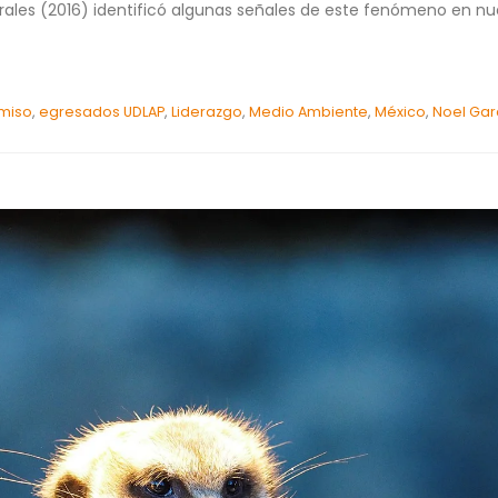
ales (2016) identificó algunas señales de este fenómeno en nu
miso
,
egresados UDLAP
,
Liderazgo
,
Medio Ambiente
,
México
,
Noel Gar