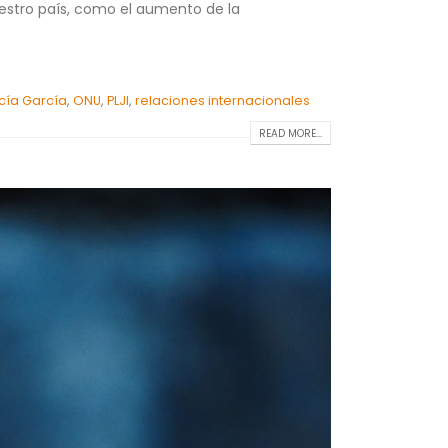
estro país, como el aumento de la
cía García
,
ONU
,
PLJI
,
relaciones internacionales
READ MORE...