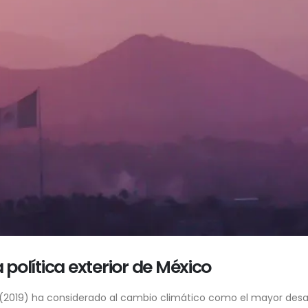
 política exterior de México
 (2019) ha considerado al cambio climático como el mayor desaf