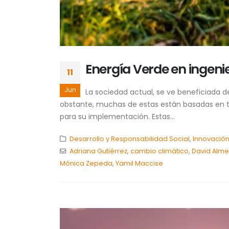
Energía Verde en ingenie
11
Jun
La sociedad actual, se ve beneficiada 
obstante, muchas de estas están basadas en t
para su implementación. Estas...
Desarrollo y Responsabilidad Social
,
Innovación
Adriana Gutiérrez
,
cambio climático
,
David Alm
Mónica Zepeda
,
Yamil Maccise