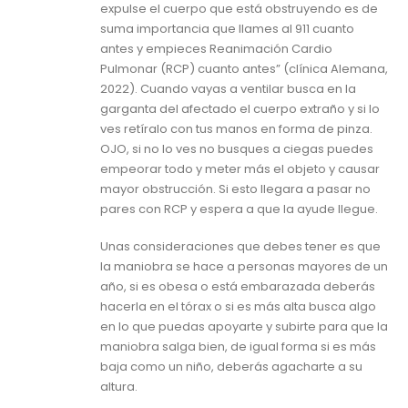
expulse el cuerpo que está obstruyendo es de
suma importancia que llames al 911 cuanto
antes y empieces Reanimación Cardio
Pulmonar (RCP) cuanto antes” (clínica Alemana,
2022). Cuando vayas a ventilar busca en la
garganta del afectado el cuerpo extraño y si lo
ves retíralo con tus manos en forma de pinza.
OJO, si no lo ves no busques a ciegas puedes
empeorar todo y meter más el objeto y causar
mayor obstrucción. Si esto llegara a pasar no
pares con RCP y espera a que la ayude llegue.
Unas consideraciones que debes tener es que
la maniobra se hace a personas mayores de un
año, si es obesa o está embarazada deberás
hacerla en el tórax o si es más alta busca algo
en lo que puedas apoyarte y subirte para que la
maniobra salga bien, de igual forma si es más
baja como un niño, deberás agacharte a su
altura.