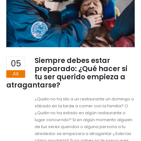
Siempre debes estar
05
preparado: ¿Qué hacer si
JUL
tu ser querido empieza a
atragantarse?
¿Quién no ha ido a un restaurante un domingo o
sábado en la tarde a comer con la familia? O
¿Quién no ha estado en algún restaurante o
lugar concurrido? Si en algún momento alguien
de tus seres queridos o alguna persona a tu
alrededor se empezara a atragantar ¿Sabrías
cómo ayudarla? Si no sabes no te preocupes.