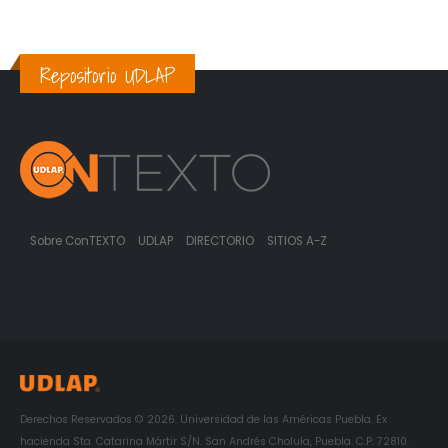
Repositorio UDLAP
Sobre ConTEXTO
UDLAP
DIRECTORIO
SITIOS A-Z
Derechos Reservados © 2026. Universidad de las Américas Puebla. Ex
hacienda Sta. Catarina Mártir S/N. San Andrés Cholula, Puebla. C.P. 72810.