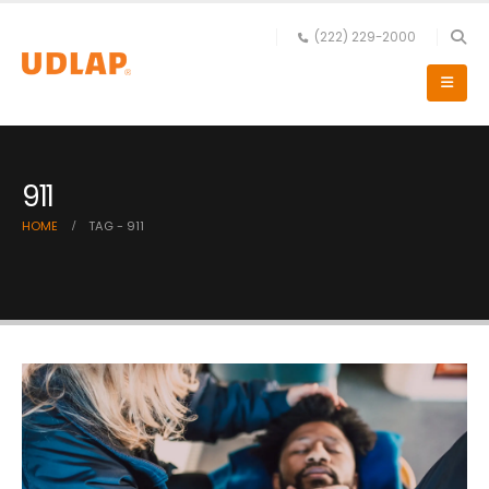
(222) 229-2000
911
HOME
TAG -
911