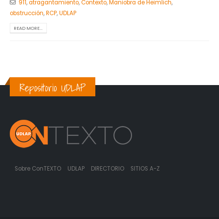
911
,
atragantamiento
,
Contexto
,
Maniobra de Heimlich
,
obstrucción
,
RCP
,
UDLAP
READ MORE...
Repositorio UDLAP
Sobre ConTEXTO
UDLAP
DIRECTORIO
SITIOS A-Z