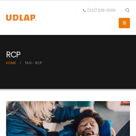
(222) 229-2000
RCP
HOME
TAG -
RCP