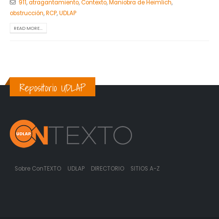
911
,
atragantamiento
,
Contexto
,
Maniobra de Heimlich
,
obstrucción
,
RCP
,
UDLAP
READ MORE...
Repositorio UDLAP
Sobre ConTEXTO
UDLAP
DIRECTORIO
SITIOS A-Z