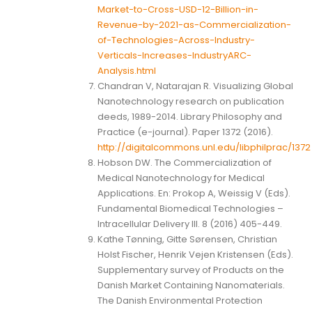
Market-to-Cross-USD-12-Billion-in-
Revenue-by-2021-as-Commercialization-
of-Technologies-Across-Industry-
Verticals-Increases-IndustryARC-
Analysis.html
Chandran V, Natarajan R. Visualizing Global
Nanotechnology research on publication
deeds, 1989-2014. Library Philosophy and
Practice (e-journal). Paper 1372 (2016).
http://digitalcommons.unl.edu/libphilprac/1372
Hobson DW. The Commercialization of
Medical Nanotechnology for Medical
Applications. En: Prokop A, Weissig V (Eds).
Fundamental Biomedical Technologies –
Intracellular Delivery III. 8 (2016) 405-449.
Kathe Tønning, Gitte Sørensen, Christian
Holst Fischer, Henrik Vejen Kristensen (Eds).
Supplementary survey of Products on the
Danish Market Containing Nanomaterials.
The Danish Environmental Protection