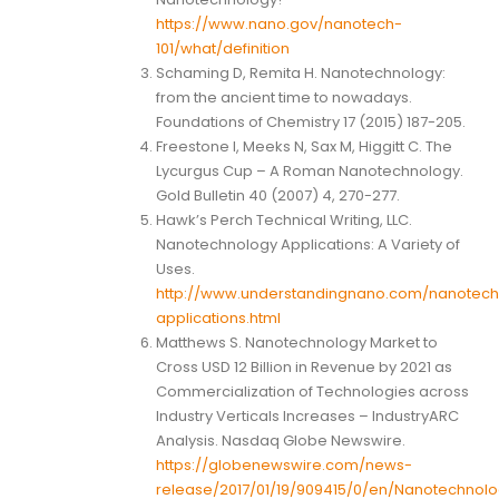
https://www.nano.gov/nanotech-
101/what/definition
Schaming D, Remita H. Nanotechnology:
from the ancient time to nowadays.
Foundations of Chemistry 17 (2015) 187-205.
Freestone I, Meeks N, Sax M, Higgitt C. The
Lycurgus Cup – A Roman Nanotechnology.
Gold Bulletin 40 (2007) 4, 270-277.
Hawk’s Perch Technical Writing, LLC.
Nanotechnology Applications: A Variety of
Uses.
http://www.understandingnano.com/nanotech
applications.html
Matthews S. Nanotechnology Market to
Cross USD 12 Billion in Revenue by 2021 as
Commercialization of Technologies across
Industry Verticals Increases – IndustryARC
Analysis. Nasdaq Globe Newswire.
https://globenewswire.com/news-
release/2017/01/19/909415/0/en/Nanotechnol