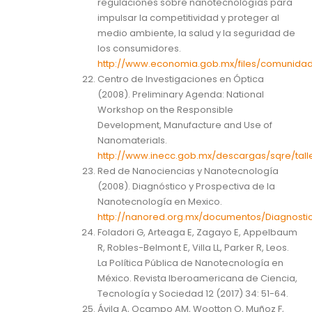
regulaciones sobre nanotecnologías para
impulsar la competitividad y proteger al
medio ambiente, la salud y la seguridad de
los consumidores.
http://www.economia.gob.mx/files/comunidad
Centro de Investigaciones en Óptica
(2008). Preliminary Agenda: National
Workshop on the Responsible
Development, Manufacture and Use of
Nanomaterials.
http://www.inecc.gob.mx/descargas/sqre/ta
Red de Nanociencias y Nanotecnología
(2008). Diagnóstico y Prospectiva de la
Nanotecnología en Mexico.
http://nanored.org.mx/documentos/Diagnos
Foladori G, Arteaga E, Zagayo E, Appelbaum
R, Robles-Belmont E, Villa LL, Parker R, Leos.
La Política Pública de Nanotecnología en
México. Revista Iberoamericana de Ciencia,
Tecnología y Sociedad 12 (2017) 34: 51-64.
Ávila A, Ocampo AM, Wootton O, Muñoz F,