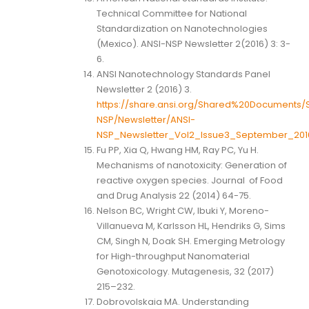
Technical Committee for National
Standardization on Nanotechnologies
(Mexico). ANSI-NSP Newsletter 2(2016) 3: 3-
6.
ANSI Nanotechnology Standards Panel
Newsletter 2 (2016) 3.
https://share.ansi.org/Shared%20Documents/S
NSP/Newsletter/ANSI-
NSP_Newsletter_Vol2_Issue3_September_201
Fu PP, Xia Q, Hwang HM, Ray PC, Yu H.
Mechanisms of nanotoxicity: Generation of
reactive oxygen species. Journal of Food
and Drug Analysis 22 (2014) 64-75.
Nelson BC, Wright CW, Ibuki Y, Moreno-
Villanueva M, Karlsson HL, Hendriks G, Sims
CM, Singh N, Doak SH. Emerging Metrology
for High-throughput Nanomaterial
Genotoxicology. Mutagenesis, 32 (2017)
215–232.
Dobrovolskaia MA. Understanding