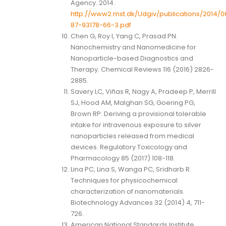
Agency. 2014.
http://www2.mst.dk/Udgiv/publications/2014/0
87-93178-66-3.pdf
Chen G, Roy I, Yang C, Prasad PN.
Nanochemistry and Nanomedicine for
Nanoparticle-based Diagnostics and
Therapy. Chemical Reviews 116 (2016) 2826-
2885.
Savery LC, Viñas R, Nagy A, Pradeep P, Merrill
SJ, Hood AM, Malghan SG, Goering PG,
Brown RP. Deriving a provisional tolerable
intake for intravenous exposure to silver
nanoparticles released from medical
devices. Regulatory Toxicology and
Pharmacology 85 (2017) 108-118.
Lina PC, Lina S, Wanga PC, Sridharb R.
Techniques for physicochemical
characterization of nanomaterials.
Biotechnology Advances 32 (2014) 4, 711-
726.
American National Standards Institute.