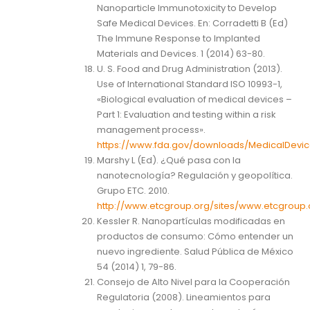
Nanoparticle Immunotoxicity to Develop
Safe Medical Devices. En: Corradetti B (Ed)
The Immune Response to Implanted
Materials and Devices. 1 (2014) 63-80.
U. S. Food and Drug Administration (2013).
Use of International Standard ISO 10993-1,
«Biological evaluation of medical devices –
Part 1: Evaluation and testing within a risk
management process».
https://www.fda.gov/downloads/MedicalDev
Marshy L (Ed). ¿Qué pasa con la
nanotecnología? Regulación y geopolítica.
Grupo ETC. 2010.
http://www.etcgroup.org/sites/www.etcgroup
Kessler R. Nanopartículas modificadas en
productos de consumo: Cómo entender un
nuevo ingrediente. Salud Pública de México
54 (2014) 1, 79-86.
Consejo de Alto Nivel para la Cooperación
Regulatoria (2008). Lineamientos para