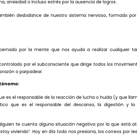
 ansiedad o incluso estrés por la ausencia de logros.
mbién desbalance de nuestro sistema nervioso, formado por e
obernado por la mente que nos ayuda a realizar cualquier t
ntrolado por el subconsciente que dirige todos los movimient
corazón o parpadear.
utónomo:
e es el responsable de la reacción de lucha o huida (y que lla
tico que es el responsable del descanso, la digestión y la
uien te cuenta alguna situación negativa por la que está at
y viviendo”. Hoy en día todo nos presiona, los correos por leer