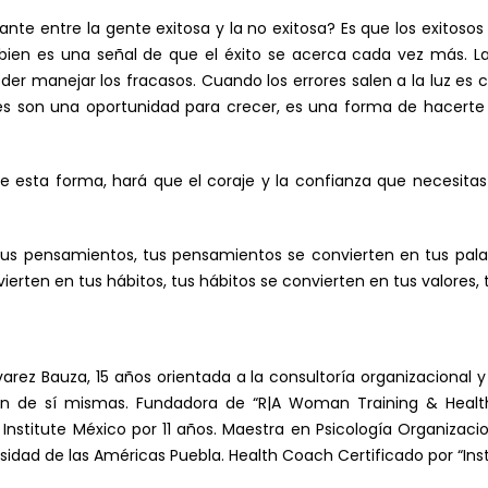
ante entre la gente exitosa y la no exitosa? Es que los exitoso
s bien es una señal de que el éxito se acerca cada vez más.
der manejar los fracasos. Cuando los errores salen a la luz e
res son una oportunidad para crecer, es una forma de hacerte
de esta forma, hará que el coraje y la confianza que necesita
tus pensamientos, tus pensamientos se convierten en tus palab
ierten en tus hábitos, tus hábitos se convierten en tus valores, 
varez Bauza, 15 años orientada a la consultoría organizacional 
ión de sí mismas. Fundadora de “R|A Woman Training & Heal
Institute México por 11 años. Maestra en Psicología Organizac
sidad de las Américas Puebla. Health Coach Certificado por “Instit