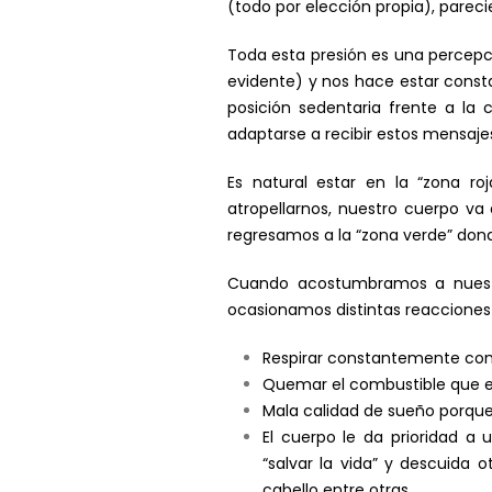
(todo por elección propia), parecie
Toda esta presión es una percepci
evidente) y nos hace estar const
posición sedentaria frente a l
adaptarse a recibir estos mensaje
Es natural estar en la “zona r
atropellarnos, nuestro cuerpo va
regresamos a la “zona verde” dond
Cuando acostumbramos a nuestro
ocasionamos distintas reaccione
Respirar constantemente con 
Quemar el combustible que es
Mala calidad de sueño porque 
El cuerpo le da prioridad a 
“salvar la vida” y descuida o
cabello entre otras.