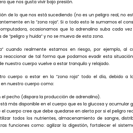
ra que nos gusta vivir bajo presión.
ón de lo que nos está sucediendo (no es un peligro real, no es
antemente en la “zona roja”. Si a todo esto le sumamos el co
a computadora, ocasionamos que la adrenalina suba cada ve
s de “peligro y huida” y no se mueva de esta zona.
oja” cuando realmente estamos en riesgo, por ejemplo, al 
 a reaccionar de tal forma que podamos evadir esta situación
e nuestro cuerpo vuelve a estar tranquilo y relajado.
 cuerpo a estar en la “zona roja” todo el día, debido a l
s en nuestro cuerpo como:
el pecho (dispara la producción de adrenalina).
tá más disponible en el cuerpo que es la glucosa y acumular g
el cuerpo cree que debe quedarse en alerta por si el peligro re
utilizar todos los nutrientes, almacenamiento de sangre, dist
tras funciones como: agilizar la digestión, fortalecer el sistema