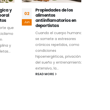
ica y
Propiedades de los
Ins
02
16
ral
alimentos
com
os
antiinflamatorios en
com
Jun
May
deportistas
en 
rte que
onc
Cuando el cuerpo humano
clismo
El c
se somete a estresores
uno 
crónicos repetidos, como
ina y
desa
condiciones
as...
mode
hipoenergéticas, privación
avan
del sueño y entrenamiento
REA
extensivo, la...
READ MORE