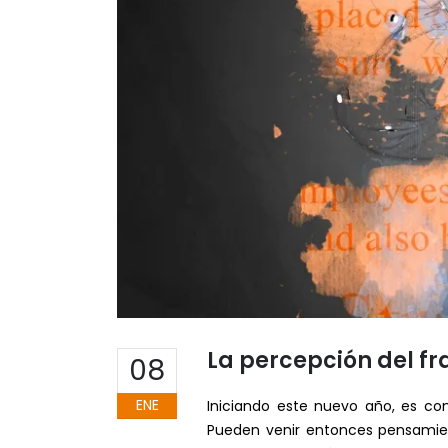
La percepción del f
08
ENE
Iniciando este nuevo año, es co
Pueden venir entonces pensamien