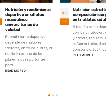
Nutrición y rendimiento
Nutrición estratég
25
deportivo en atletas
composición corpo
masculinos
en triatletas adult
Jun
universitarios de
El triatlón es un depo
voleibol
combina natación, ci
El rendimiento deportivo
y carrera, requiere un
depende de múltiples
esfuerzo físico, discipl
factores, entre los cuales, la
constancia. Los triatlet
nutrición es uno de los
READ MORE
pilares más importantes
para...
READ MORE