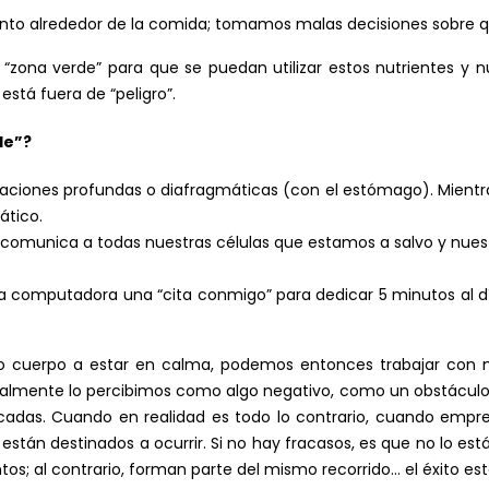
to alrededor de la comida; tomamos malas decisiones sobre 
 la “zona verde” para que se puedan utilizar estos nutrientes y
está fuera de “peligro”.
de”?
raciones profundas o diafragmáticas (con el estómago). Mientra
ático.
 comunica a todas nuestras células que estamos a salvo y nuest
a computadora una “cita conmigo” para dedicar 5 minutos al día
 cuerpo a estar en calma, podemos entonces trabajar con n
rmalmente lo percibimos como algo negativo, como un obstácu
cadas. Cuando en realidad es todo lo contrario, cuando empr
están destinados a ocurrir. Si no hay fracasos, es que no lo está
tos; al contrario, forman parte del mismo recorrido… el éxito e