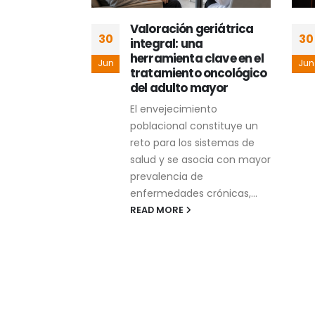
rés y
Valoración geriátrica
30
30
 madres
integral: una
herramienta clave en el
Jun
Jun
tratamiento oncológico
elación entre
del adulto mayor
la actitud y
El envejecimiento
strés con la
poblacional constituye un
lactancia
reto para los sistemas de
salud y se asocia con mayor
prevalencia de
enfermedades crónicas,...
READ MORE