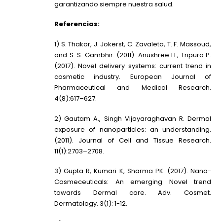
garantizando siempre nuestra salud.
Referencias:
1) S. Thakor, J. Jokerst, C. Zavaleta, T. F. Massoud,
and S. S. Gambhir. (2011). Anushree H., Tripura P.
(2017). Novel delivery systems: current trend in
cosmetic industry. European Journal of
Pharmaceutical and Medical Research.
4(8):617–627.
2) Gautam A., Singh Vijayaraghavan R. Dermal
exposure of nanoparticles: an understanding.
(2011). Journal of Cell and Tissue Research.
11(1):2703–2708.
3) Gupta R, Kumari K, Sharma PK. (2017). Nano-
Cosmeceuticals: An emerging Novel trend
towards Dermal care. Adv. Cosmet.
Dermatology. 3(1): 1-12.