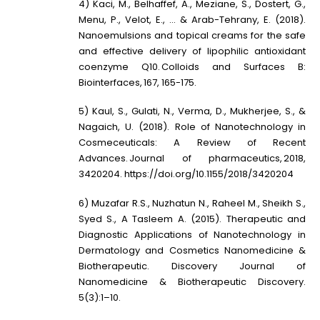
4) Kaci, M., Belhaffef, A., Meziane, S., Dostert, G.,
Menu, P., Velot, E., … & Arab-Tehrany, E. (2018).
Nanoemulsions and topical creams for the safe
and effective delivery of lipophilic antioxidant
coenzyme Q10. Colloids and Surfaces B:
Biointerfaces, 167, 165-175.
5) Kaul, S., Gulati, N., Verma, D., Mukherjee, S., &
Nagaich, U. (2018). Role of Nanotechnology in
Cosmeceuticals: A Review of Recent
Advances. Journal of pharmaceutics, 2018,
3420204. https://doi.org/10.1155/2018/3420204
6) Muzafar R.S., Nuzhatun N., Raheel M., Sheikh S.,
Syed S., A Tasleem A. (2015). Therapeutic and
Diagnostic Applications of Nanotechnology in
Dermatology and Cosmetics Nanomedicine &
Biotherapeutic. Discovery Journal of
Nanomedicine & Biotherapeutic Discovery.
5(3):1–10.