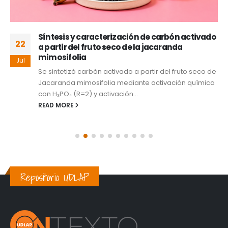
Síntesis y caracterización de carbón activado
22
a partir del fruto seco de la jacaranda
mimosifolia
Jul
Se sintetizó carbón activado a partir del fruto seco de
Jacaranda mimosifolia mediante activación química
con H₃PO₄ (R=2) y activación...
READ MORE
Repositorio UDLAP