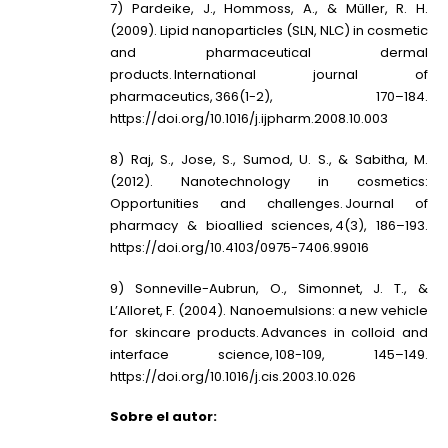
7) Pardeike, J., Hommoss, A., & Müller, R. H.
(2009). Lipid nanoparticles (SLN, NLC) in cosmetic
and pharmaceutical dermal
products. International journal of
pharmaceutics, 366(1-2), 170–184.
https://doi.org/10.1016/j.ijpharm.2008.10.003
8) Raj, S., Jose, S., Sumod, U. S., & Sabitha, M.
(2012). Nanotechnology in cosmetics:
Opportunities and challenges. Journal of
pharmacy & bioallied sciences, 4(3), 186–193.
https://doi.org/10.4103/0975-7406.99016
9) Sonneville-Aubrun, O., Simonnet, J. T., &
L’Alloret, F. (2004). Nanoemulsions: a new vehicle
for skincare products. Advances in colloid and
interface science, 108-109, 145–149.
https://doi.org/10.1016/j.cis.2003.10.026
Sobre el autor: