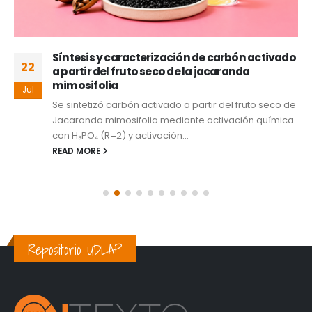
Síntesis y caracterización de carbón activado
22
a partir del fruto seco de la jacaranda
mimosifolia
Jul
Se sintetizó carbón activado a partir del fruto seco de
Jacaranda mimosifolia mediante activación química
con H₃PO₄ (R=2) y activación...
READ MORE
Repositorio UDLAP