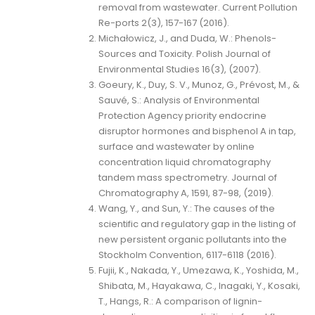
removal from wastewater. Current Pollution
Re-ports 2(3), 157-167 (2016).
Michałowicz, J., and Duda, W.: Phenols-
Sources and Toxicity. Polish Journal of
Environmental Studies 16(3), (2007).
Goeury, K., Duy, S. V., Munoz, G., Prévost, M., &
Sauvé, S.: Analysis of Environmental
Protection Agency priority endocrine
disruptor hormones and bisphenol A in tap,
surface and wastewater by online
concentration liquid chromatography
tandem mass spectrometry. Journal of
Chromatography A, 1591, 87-98, (2019).
Wang, Y., and Sun, Y.: The causes of the
scientific and regulatory gap in the listing of
new persistent organic pollutants into the
Stockholm Convention, 6117-6118 (2016).
Fujii, K., Nakada, Y., Umezawa, K., Yoshida, M.,
Shibata, M., Hayakawa, C., Inagaki, Y., Kosaki,
T., Hangs, R.: A comparison of lignin-