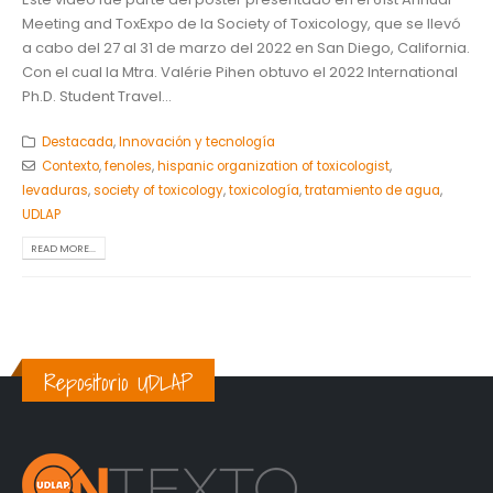
Meeting and ToxExpo de la Society of Toxicology, que se llevó
a cabo del 27 al 31 de marzo del 2022 en San Diego, California.
Con el cual la Mtra. Valérie Pihen obtuvo el 2022 International
Ph.D. Student Travel...
Destacada
,
Innovación y tecnología
Contexto
,
fenoles
,
hispanic organization of toxicologist
,
levaduras
,
society of toxicology
,
toxicología
,
tratamiento de agua
,
UDLAP
READ MORE...
Repositorio UDLAP