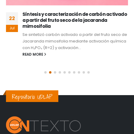
Síntesis y caracterización de carbón activado
22
a partir del fruto seco de la jacaranda
mimosifolia
Jul
Se sintetizó carbón activado a partir del fruto seco de
Jacaranda mimosifolia mediante activación química
con H₃PO₄ (R=2) y activación...
READ MORE
Repositorio UDLAP