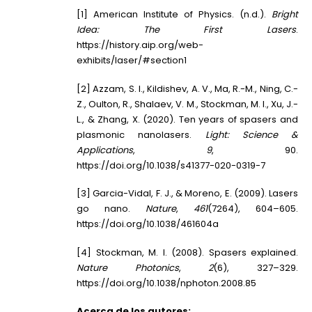
[1] American Institute of Physics. (n.d.).
Bright
Idea: The First Lasers
.
https://history.aip.org/web-
exhibits/laser/#section1
[2] Azzam, S. I., Kildishev, A. V., Ma, R.-M., Ning, C.-
Z., Oulton, R., Shalaev, V. M., Stockman, M. I., Xu, J.-
L., & Zhang, X. (2020). Ten years of spasers and
plasmonic nanolasers.
Light: Science &
Applications
,
9
, 90.
https://doi.org/10.1038/s41377-020-0319-7
[3] Garcia-Vidal, F. J., & Moreno, E. (2009). Lasers
go nano.
Nature
,
461
(7264), 604–605.
https://doi.org/10.1038/461604a
[4] Stockman, M. I. (2008). Spasers explained.
Nature Photonics
,
2
(6), 327–329.
https://doi.org/10.1038/nphoton.2008.85
Acerca de los autores: