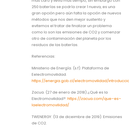
más caro y lleva más tiempo, sin embargo con
250 baterías se podría crear 1 nueva, es una
gran opción pero aún falta la opción de nuevos
métodos que nos den mejor sustento y
evitemos el tratar de finalizar un problema
como lo son las emisiones de CO2 y comenzar
otro de contaminación del planeta por los
residuos de las baterías.
Referencias:
Ministerio de Energía. (s.f). Plataforma de
Eelectromovilidad.
https://energia.gob.cl/electromovilidad/introducci
Zacua. (27 de enero de 2018).¿Qué es la
Electromovilidad?.
https://zacua.com/que
–
es
–
la
electromovilidad/
TWENERGY. (13 de diceimbre de 2019). Emisiones
de CO2.