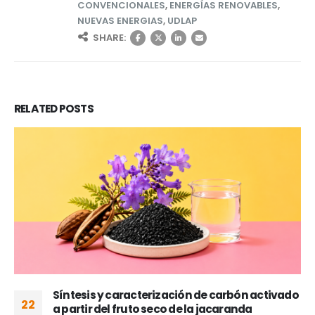
CONVENCIONALES
,
ENERGÍAS RENOVABLES
,
NUEVAS ENERGIAS
,
UDLAP
SHARE:
RELATED
POSTS
Síntesis y caracterización de carbón activado
22
a partir del fruto seco de la jacaranda