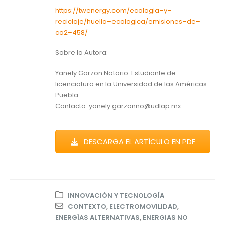
https://twenergy.com/ecologia
–
y
–
reciclaje/huella
–
ecologica/emisiones
–
de
–
co2
–
458/
Sobre la Autora:
Yanely Garzon Notario. Estudiante de
licenciatura en la Universidad de las Américas
Puebla.
Contacto: yanely.garzonno@udlap.mx
DESCARGA EL ARTÍCULO EN PDF
INNOVACIÓN Y TECNOLOGÍA
CONTEXTO
,
ELECTROMOVILIDAD
,
ENERGÍAS ALTERNATIVAS
,
ENERGIAS NO