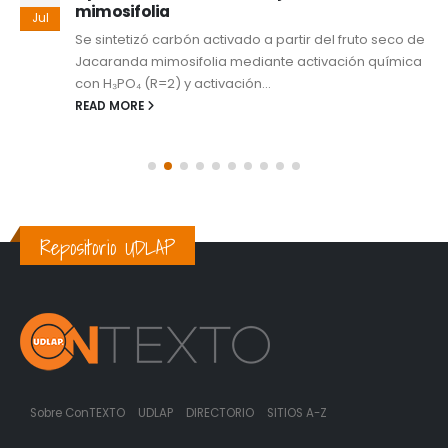
mimosifolia
Jul
Se sintetizó carbón activado a partir del fruto seco de
Jacaranda mimosifolia mediante activación química
con H₃PO₄ (R=2) y activación...
READ MORE
Repositorio UDLAP
Sobre ConTEXTO
UDLAP
DIRECTORIO
SITIOS A-Z