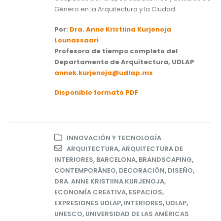
Género en la Arquitectura y la Ciudad.
Por:
Dra. Anne Kristiina Kurjenoja
Lounassaari
Profesora de tiempo completo del
Departamento de Arquitectura, UDLAP
annek.kurjenoja@udlap.mx
Disponible formato PDF
INNOVACIÓN Y TECNOLOGÍA
ARQUITECTURA
,
ARQUITECTURA DE
INTERIORES
,
BARCELONA
,
BRANDSCAPING
,
CONTEMPORÁNEO
,
DECORACIÓN
,
DISEÑO
,
DRA. ANNE KRISTIINA KURJENOJA
,
ECONOMÍA CREATIVA
,
ESPACIOS
,
EXPRESIONES UDLAP
,
INTERIORES
,
UDLAP
,
UNESCO
,
UNIVERSIDAD DE LAS AMÉRICAS