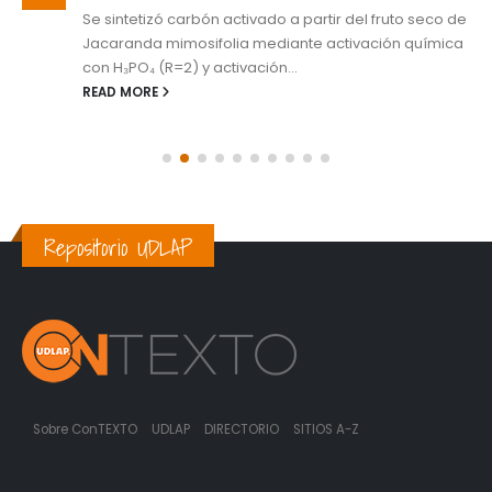
Se sintetizó carbón activado a partir del fruto seco de
Jacaranda mimosifolia mediante activación química
con H₃PO₄ (R=2) y activación...
READ MORE
Repositorio UDLAP
Sobre ConTEXTO
UDLAP
DIRECTORIO
SITIOS A-Z