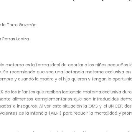
 la Torre Guzmán
a Porras Loaiza
ia materna es la forma ideal de aportar a los niños pequeños l
le. Se recomienda que sea una lactancia materna exclusiva en 
iempre y cuando la madre y el hijo quieran y tengan la oportuni
8% de los infantes que reciben lactancia materna exclusiva dura
mente alimentos complementarios que son introducidos dema
ados e inseguros. Al ver esta situación la OMS y el UNICEF, des
alentes de la Infancia (AIEPI) para reducir la mortalidad y pro