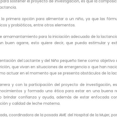
para sostener el proyecto de investigación, es que la composi
lactancia.
 la primera opción para alimentar a un niño, ya que las fór
cos y probióticos, entre otros elementos.
de amamantamiento para la iniciación adecuada de la lactanc
un buen agarre, esto quiere decir, que pueda estimular y ex
mentación del Lactante y del Niño pequeño tiene como objetivo 
trición, que vivan en situaciones de emergencia o que han nac
mo actuar en el momento que se presenta obstáculos de la la
rrera y con la participación del proyecto de investigación, e
ocimientos y formado una ética para estar en una buena re
o brindar confianza y ayuda, además de estar enfocada co
cción y calidad de leche materna.
sada, coordinadora de la posada AME del Hospital de la Mujer, po