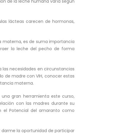
ción de la leche humana varía según
mulas lácteas carecen de hormonas,
ia materna, es de suma importancia
traer la leche del pecho de forma
a las necesidades en circunstancias
ido de madre con VIH, conocer estas
ctancia materna.
s una gran herramienta este curso,
lación con las madres durante su
n el Potencial del amaranto como
r darme la oportunidad de participar