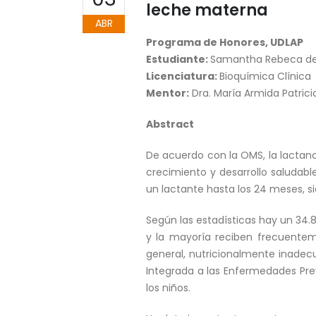
leche materna
ABR
Programa de Honores, UDLAP
Estudiante:
Samantha Rebeca de
Licenciatura:
Bioquímica Clínica
M
entor:
Dra. María Armida Patrici
Abstract
De acuerdo con la OMS, la lactanc
crecimiento y desarrollo saludab
un lactante hasta los 24 meses, s
Según las estadísticas hay un 34.
y la mayoría reciben frecuente
general, nutricionalmente inadecu
Integrada a las Enfermedades Prev
los niños.