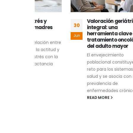
rés y
Valoración geriátrica
30
30
 madres
integral: una
herramienta clave en el
Jun
Jun
tratamiento oncológico
elación entre
del adulto mayor
la actitud y
El envejecimiento
strés con la
poblacional constituye un
lactancia
reto para los sistemas de
salud y se asocia con mayor
prevalencia de
enfermedades crónicas,...
READ MORE