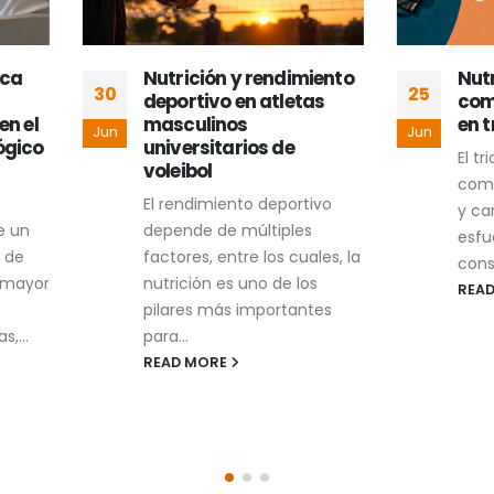
Nutrición y rendimiento
Nutrición estratég
25
deportivo en atletas
composición corpo
masculinos
en triatletas adult
Jun
universitarios de
El triatlón es un depo
voleibol
combina natación, ci
El rendimiento deportivo
y carrera, requiere un
depende de múltiples
esfuerzo físico, discipl
factores, entre los cuales, la
constancia. Los triatlet
nutrición es uno de los
READ MORE
pilares más importantes
para...
READ MORE