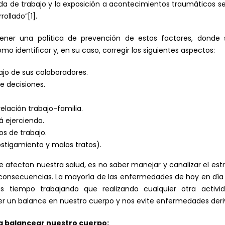
ada de trabajo y la exposición a acontecimientos traumáticos se
rrollado”
[1]
.
ner una política de prevención de estos factores, donde s
mo identificar y, en su caso, corregir los siguientes aspectos:
ajo de sus colaboradores.
e decisiones.
relación trabajo-familia.
tá ejerciendo.
s de trabajo.
ostigamiento y malos tratos).
afectan nuestra salud, es no saber manejar y canalizar el est
s consecuencias. La mayoría de las enfermedades de hoy en día
tiempo trabajando que realizando cualquier otra activi
r un balance en nuestro cuerpo y nos evite enfermedades deriv
 balancear nuestro cuerpo: