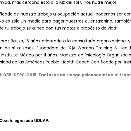
mida, más cercana está a la luz del sol y nos nutre mejor.
ficado de nuestro trabajo u ocupación actual, podemos ser con
 es sólo un medio para pagar nuestras cuentas; sino, también, 
 de tu trabajo se alinea con tus metas o propósito de vida?
varez Bauza, 15 años orientada a la consultoría organizacional
ión de sí mismas. Fundadora de “R|A Woman Training & Heal
Institute México por 11 años. Maestra en Psicología Organizac
sidad de las Américas Puebla. Health Coach Certificado por “Instit
35-STPS-2018, Factores de riesgo psicosocial en el trabaj
 Coach, egresada UDLAP.