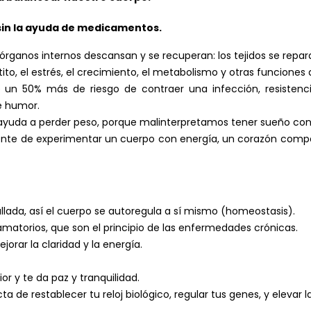
 sin la ayuda de medicamentos.
rganos internos descansan y se recuperan: los tejidos se repar
to, el estrés, el crecimiento, el metabolismo y otras funciones 
un 50% más de riesgo de contraer una infección, resistencia 
de humor.
uda a perder peso, porque malinterpretamos tener sueño con
iente de experimentar un cuerpo con energía, un corazón comp
lada, así el cuerpo se autoregula a sí mismo (homeostasis).
amatorios, que son el principio de las enfermedades crónicas.
jorar la claridad y la energía.
or y te da paz y tranquilidad.
a de restablecer tu reloj biológico, regular tus genes, y elevar l