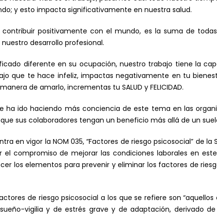
do; y esto impacta significativamente en nuestra salud.
 contribuir positivamente con el mundo, es la suma de todas
uestro desarrollo profesional.
icado diferente en su ocupación, nuestro trabajo tiene la ca
rabajo que te hace infeliz, impactas negativamente en tu biene
 manera de amarlo, incrementas tu SALUD y FELICIDAD.
 ha ido haciendo más conciencia de este tema en las organ
que sus colaboradores tengan un beneficio más allá de un suel
tra en vigor la NOM 035, “Factores de riesgo psicosocial” de la S
r el compromiso de mejorar las condiciones laborales en este
cer los elementos para prevenir y eliminar los factores de rie
ctores de riesgo psicosocial a los que se refiere son “aquello
 sueño-vigilia y de estrés grave y de adaptación, derivado de