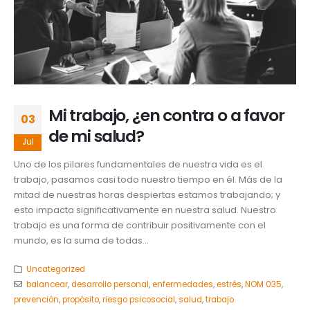
Mi trabajo, ¿en contra o a favor
03
de mi salud?
Jul
Uno de los pilares fundamentales de nuestra vida es el
trabajo, pasamos casi todo nuestro tiempo en él. Más de la
mitad de nuestras horas despiertas estamos trabajando; y
esto impacta significativamente en nuestra salud. Nuestro
trabajo es una forma de contribuir positivamente con el
mundo, es la suma de todas...
Uncategorized
balancear
,
desarrollo personal
,
enfermedades
,
estrés
,
NOM 035
,
prevención
,
propósito
,
riesgo psicosocial
,
salud
,
trabajo