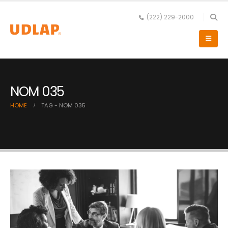
(222) 229-2000
NOM 035
HOME
TAG -
NOM 035