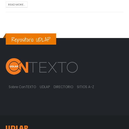
READ MORE...
Repositorio UDLAP
Sobre ConTEXTO
UDLAP
DIRECTORIO
SITIOS A-Z