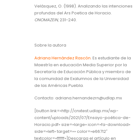
Velásquez, O. (1998). Analizando las intenciones
profundas del Ars Poetica de Horacio.
ONOMAZEIN
, 231-240.
Sobre la autora
Adriana Hernández Rascón
. Es estudiante de la
Maestría en educación Media Superior por la
Secretaría de Educación Pública y miembro de
la comunidad de Exalumnos de la Universidad
de las Américas Puebla.
Contacto: adriana.hernandezrn@udlap.mx
[button link=»http://cnxtest.udlap.mx/wp-
content/uploads/2021/07/Ensayo-poética-de-
Horacio.pdf» size=»large» icon=»fa-download»
side=»left» target=»» color=»e66712″
textcolor=»ffffff»]Descarga el artículo en