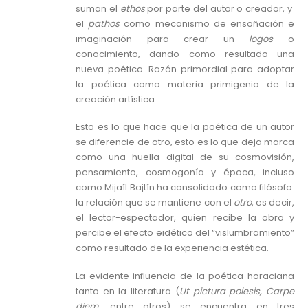
suman el
ethos
por parte del autor o creador, y
el
pathos
como mecanismo de ensoñación e
imaginación para crear un
logos
o
conocimiento, dando como resultado una
nueva poética. Razón primordial para adoptar
la poética como materia primigenia de la
creación artística.
Esto es lo que hace que la poética de un autor
se diferencie de otro, esto es lo que deja marca
como una huella digital de su cosmovisión,
pensamiento, cosmogonía y época, incluso
como Mijaíl Bajtín ha consolidado como filósofo:
la relación que se mantiene con el
otro
, es decir,
el lector-espectador, quien recibe la obra y
percibe el efecto eidético del “vislumbramiento”
como resultado de la experiencia estética.
La evidente influencia de la poética horaciana
tanto en la literatura (
Ut pictura poiesis, Carpe
diem,
entre otros) se encuentra en tres