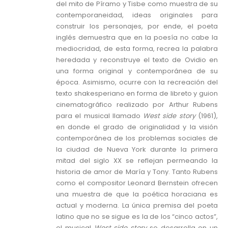
del mito de Píramo y Tisbe como muestra de su
contemporaneidad, ideas originales para
construir los personajes, por ende, el poeta
inglés demuestra que en la poesía no cabe la
mediocridad, de esta forma, recrea la palabra
heredada y reconstruye el texto de Ovidio en
una forma original y contemporánea de su
época. Asimismo, ocurre con la recreación del
texto shakesperiano en forma de libreto y guion
cinematográfico realizado por Arthur Rubens
para el musical llamado
West side story
(1961),
en donde el grado de originalidad y la visión
contemporánea de los problemas sociales de
la ciudad de Nueva York durante la primera
mitad del siglo XX se reflejan permeando la
historia de amor de María y Tony. Tanto Rubens
como el compositor Leonard Bernstein ofrecen
una muestra de que la poética horaciana es
actual y moderna. La única premisa del poeta
latino que no se sigue es la de los “cinco actos”,
el musical
West side story
se desarrolla en un