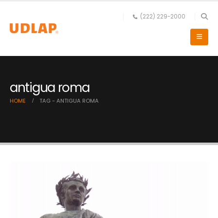
(222) 229-2000
antigua roma
HOME
TAG -
ANTIGUA ROMA