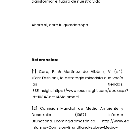
transformar el futuro de nuestra vida.
Ahora sí, abre tu guardarropa
.
Referencias:
[1]
Caro, F., & Martínez de Albéniz, V. (s.f.).
«
Fast
Fashion
«, la estrategia minorista que vacía
las tiendas.
IESE
Insight
.
https://www.ieseinsight.com/doc.aspx?
id=1034&ar=14&idioma=1
[2] Comisión Mundial de Medio Ambiente y
Desarrollo. (1987) Informe
Brundtland.
Ecominga
amazónica.
http://www.e
Informe-Comision-Brundtland-sobre-Medio-