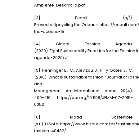
Ambiente-Desarrollo.pdf
[3]
Ecoalf
. (s/f).
Proyecto
Upcycling
the
Oceans
.
https://ecoalf.com
the-oceans-15
[4] Global
Fashion
Agenda.
(2020).
Eight
Sustainability
Priorities
for
the
Fashion
I
agenda-2020/
#
[5]
Henninger
E., C.,
Alevizou
J., P., y
Oates
J., C.
(2016).
What
is
sustainable
fashion
?
Journal
of
Fashi
and
Management:
An
International
Journal
20(4),
400-416.
https://doi.org/10.1108/JFMM-07-2015-
0052
[6] Moda Sostenible
(s.f.).
HiSoUr
.
https://www.hisour.com/es/sustainabl
fashion-40482/