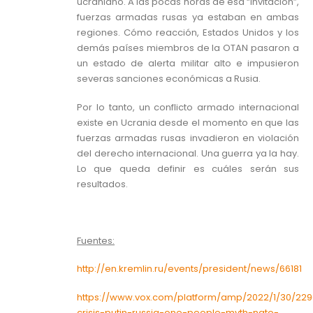
ucraniano. A las pocas horas de esa “invitación”,
fuerzas armadas rusas ya estaban en ambas
regiones. Cómo reacción, Estados Unidos y los
demás países miembros de la OTAN pasaron a
un estado de alerta militar alto e impusieron
severas sanciones económicas a Rusia.
Por lo tanto, un conflicto armado internacional
existe en Ucrania desde el momento en que las
fuerzas armadas rusas invadieron en violación
del derecho internacional. Una guerra ya la hay.
Lo que queda definir es cuáles serán sus
resultados.
Fuentes:
http://en.kremlin.ru/events/president/news/66181
https://www.vox.com/platform/amp/2022/1/30/229
crisis-putin-russia-one-people-myth-nato-