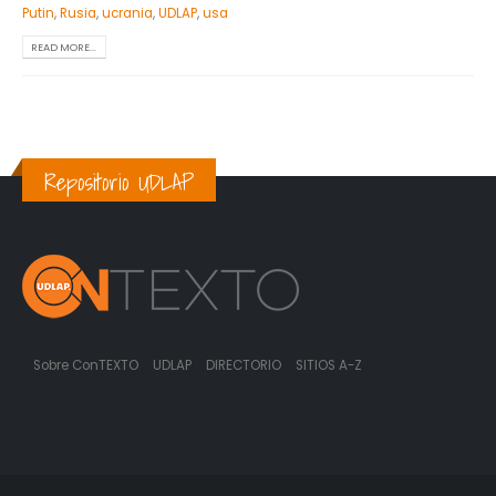
Putin
,
Rusia
,
ucrania
,
UDLAP
,
usa
READ MORE...
Repositorio UDLAP
Sobre ConTEXTO
UDLAP
DIRECTORIO
SITIOS A-Z