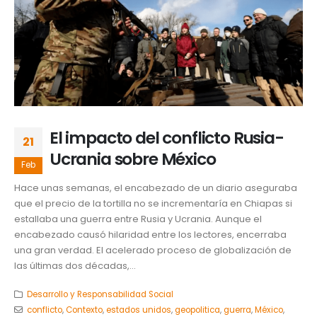
El impacto del conflicto Rusia-
21
Ucrania sobre México
Feb
Hace unas semanas, el encabezado de un diario aseguraba
que el precio de la tortilla no se incrementaría en Chiapas si
estallaba una guerra entre Rusia y Ucrania. Aunque el
encabezado causó hilaridad entre los lectores, encerraba
una gran verdad. El acelerado proceso de globalización de
las últimas dos décadas,...
Desarrollo y Responsabilidad Social
conflicto
,
Contexto
,
estados unidos
,
geopolitica
,
guerra
,
México
,