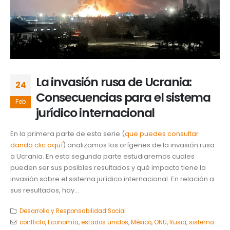
La invasión rusa de Ucrania:
24
Consecuencias para el sistema
Feb
jurídico internacional
En la primera parte de esta serie (
que puedes consultar
dando clic aquí
) analizamos los orígenes de la invasión rusa
a Ucrania. En esta segunda parte estudiaremos cuales
pueden ser sus posibles resultados y qué impacto tiene la
invasión sobre el sistema jurídico internacional. En relación a
sus resultados, hay...
Desarrollo y Responsabilidad Social
conflicto
,
Economía
,
estados unidos
,
México
,
ONU
,
Rusia
,
sistema