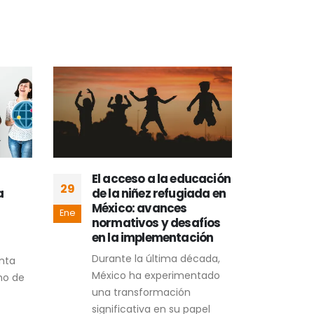
El acceso a la educación
La 
29
05
a
de la niñez refugiada en
Síd
México: avances
la 
Ene
Ene
normativos y desafíos
La n
en la implementación
Beac
Durante la última década,
nta
del 
México ha experimentado
no de
conc
una transformación
huma
significativa en su papel
REA