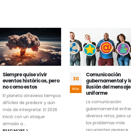
Siempre quise vivir
Comunicación
30
eventos históricos, pero
gubernamental y l
no como estos
ilusión del mensaje
Mar
uniforme
El planeta atraviesa tiempos
La comunicación
difíciles de predecir y aún
gubernamental enfre
más de interpretar. El 2026
diversos retos, pero u
inició con un ataque
los problemas más
armado a...
recurrentes aparece
READ MORE