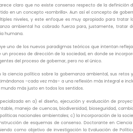
parece claro que no existe consenso respecto de la definición
tido en un concepto «sombrilla». Aun así el concepto de gobern
últiples niveles, y este enfoque es muy apropiado para tratar
anza ambiental ha cobrado fuerza para, justamente, tratar
ria humana.
e uno de los nuevos paradigmas teóricos que intentan reflejar,
e un proceso de dirección de la sociedad, en donde se incorpo
agentes del proceso de gobernar, pero no el único.
la ciencia política sobre la gobernanza ambiental, sus reto
ximándonos –cada vez más– a una reflexión más integral e incl
n mundo más justo en todos los sentidos.
pecializada en a) el diseño, ejecución y evaluación de proye
table, manejo de cuencas, biodiversidad, bioseguridad, cambio
políticas nacionales ambientales; c) la incorporación de la socie
nstrucción de esquemas de consenso. Doctorante en Ciencia Po
ndo como objetivo de investigación la Evaluación de Polític