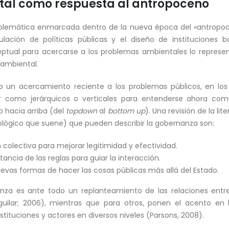
al como respuesta al antropoceno
problemática enmarcada dentro de la nueva época del «antropoc
ulación de políticas públicas y el diseño de institucione
ptual para acercarse a los problemas ambientales lo represe
ambiental.
un acercamiento reciente a los problemas públicos, en los
r como jerárquicos o verticales para entenderse ahora com
o hacia arriba (del
topdown
al
bottom up
). Una revisión de la l
utológico que suene) que pueden describir la gobernanza son:
colectiva para mejorar legitimidad y efectividad.
ancia de las reglas para guiar la interacción.
evas formas de hacer las cosas públicas más allá del Estado.
anza es ante todo un replanteamiento de las relaciones entr
guilar; 2006), mientras que para otros, ponen el acento en 
stituciones y actores en diversos niveles (Parsons, 2008).