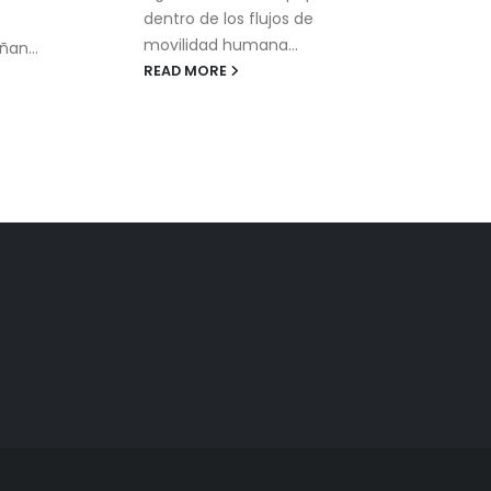
dentro de los flujos de
movilidad humana...
ñan...
READ MORE