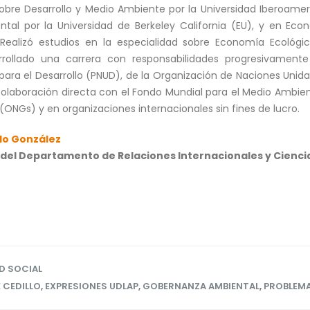
sobre Desarrollo y Medio Ambiente por la Universidad Iberoame
tal por la Universidad de Berkeley California (EU), y en Eco
 Realizó estudios en la especialidad sobre Economía Ecológi
ollado una carrera con responsabilidades progresivamente
ara el Desarrollo (PNUD), de la Organización de Naciones Unidas
colaboración directa con el Fondo Mundial para el Medio Ambient
il (ONGs) y en organizaciones internacionales sin fines de lucro.
llo González
el Departamento de Relaciones Internacionales y Ciencia 
D SOCIAL
 CEDILLO
,
EXPRESIONES UDLAP
,
GOBERNANZA AMBIENTAL
,
PROBLEMA