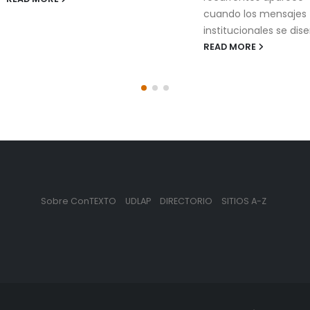
cuando los mensajes
institucionales se dise
READ MORE
Sobre ConTEXTO
UDLAP
DIRECTORIO
SITIOS A-Z