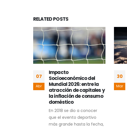
RELATED
POSTS
r al
Impacto
07
30
análisis
Socioeconómico del
ernanza
Mundial 2026: entre la
Abr
Mar
eriodismo
atracción de capitales y
la inflación de consumo
rrera afín a
doméstico
n, todo
En 2018 se dio a conocer
ina, de
que el evento deportivo
igada,
más grande hasta la fecha,
teorías