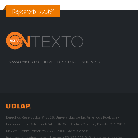
Repositorio UDLAP
Sobre ConTEXTO
UDLAP
DIRECTORIO
SITIOS A-Z
Derechos Reservados © 2026. Universidad de las Américas Puebla. Ex
hacienda Sta. Catarina Mártir S/N. San Andrés Cholula, Puebla. C.P. 72810.
México | Conmutador: 222 229 2000 | Admisiones:
informes.nuevoingreso@udlap.mx +52 222 229 2112 | Aviso de privacidad