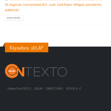
19
,
dogmas
,
humanidad
,
M.C. Juan José Rojas Villegas
,
pandemia
,
población
READ MORE...
Repositorio UDLAP
Sobre ConTEXTO
UDLAP
DIRECTORIO
SITIOS A-Z