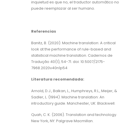
inquietud es que no, el traductor automático no
puede reemplazar al ser humano.
Referencias
Banitz, B. (2020). Machine translation: A critical
look at the performance of rule-based and
statistical machine translation. Cadernos de
Tradução 40(1), 54-71. doi: 10.5007/2175-
7968.2020v40n1p54
Literatura recomendada:
Arnold, D.J., Balkan, L., Humphreys, R.L., Meijer, &
Sadler, L. (1994). Machine translation: An
introductory guide. Manchester, UK: Blackwell.
Quah, C. K. (2006). Translation and technology.
New York, NY: Palgrave Macmillan.