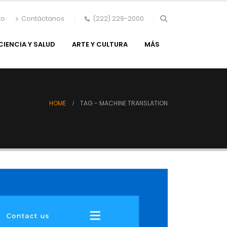
to
Contáctanos
(222) 229-2000
CIENCIA Y SALUD
ARTE Y CULTURA
MÁS
HOME
TAG -
MACHINE TRANSLATION