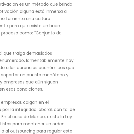
 motivación es un método que brinda
otivación alguna está inmersa al
 no fomenta una cultura
iente para que exista un buen
te proceso como: “Conjunto de
al que traiga demasiados
r renumerado, lamentablemente hay
do a las carencias económicas que
 a soportar un puesto monótono y
hay empresas que aún siguen
 en esas condiciones.
as empresas caigan en el
r la integridad laboral, con tal de
En el caso de México, existe la Ley
atistas para mantener un orden
a al outsourcing para regular este