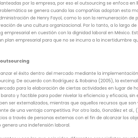
lanteadas por la empresa, por eso el outsourcing se enfoca en ll
a problemática se genera cuando las compañías adoptan esta 
 administración de Henry Fayol, como lo son la remuneración de p
ación de una cultura organizacional. Por lo tanto, a lo largo de 
 empresarial en cuestión con la dignidad laboral en México. Est
un plan empresarial para que no se incurra a la incertidumbre q
 outsourcing
anzar el éxito dentro del mercado mediante la implementación
sourcing. De acuerdo con Rodríguez & Robaina (2005), la externa
ercado para la elaboración de ciertas actividades en lugar de h
 barato y factible para poder nivelar la eficiencia y eficacia, s
en ser externalizados, mientras que aquellos recursos que son 
te de una ventaja competitiva. Por otro lado, González et al., 
cios a través de personas externas con el fin de alcanzar los obj
o genera una indefensión laboral.