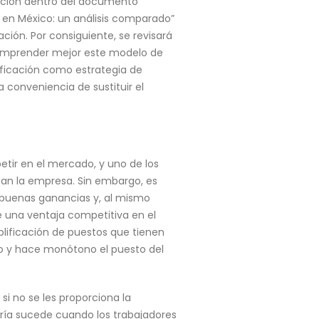
oración dentro del documento
s en México: un análisis comparado”
ción. Por consiguiente, se revisará
a comprender mejor este modelo de
rsificación como estrategia de
conveniencia de sustituir el
tir en el mercado, y uno de los
an la empresa. Sin embargo, es
r buenas ganancias y, al mismo
e una ventaja competitiva en el
mplificación de puestos que tienen
do y hace monótono el puesto del
i no se les proporciona la
oría sucede cuando los trabajadores