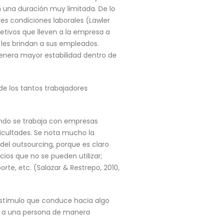
 una duración muy limitada. De lo
res condiciones laborales (Lawler
etivos que lleven a la empresa a
 les brindan a sus empleados.
enera mayor estabilidad dentro de
e los tantos trabajadores
ndo se trabaja con empresas
icultades. Se nota mucho la
del outsourcing, porque es claro
os que no se pueden utilizar;
rte, etc. (Salazar & Restrepo, 2010,
estímulo que conduce hacia algo
ar a una persona de manera