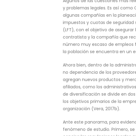
Algunos de las cuestiones más rele
y problemas legales. Es así como
algunas compañías en la planeació
impuestos y cuotas de seguridad 
(LFT), con el objetivo de asegurar
contratista y la compañía que reci
número muy escaso de empleos for
la población se encuentra en un em
Ahora bien, dentro de la administ
no dependencia de los proveedor
agregan nuevos productos y merca
afiliados, como los administrativo
de diversificación se divide en do
los objetivos primarios de la empr
organización (Vera, 2017b).
Ante este panorama, para evidenci
fenómeno de estudio. Primero, se r