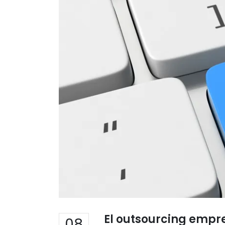
El outsourcing empr
08