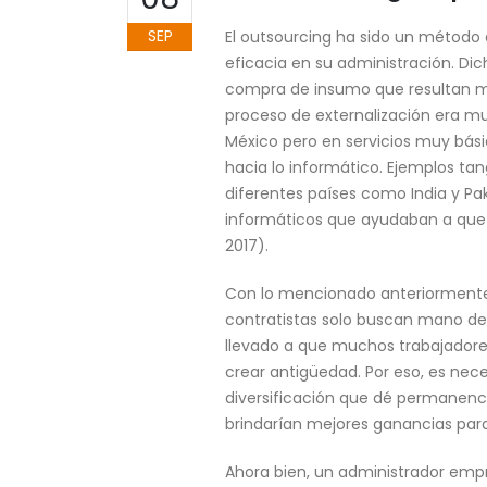
SEP
El outsourcing ha sido un método
eficacia en su administración. Di
compra de insumo que resultan má
proceso de externalización era m
México pero en servicios muy bási
hacia lo informático. Ejemplos tan
diferentes países como India y Pak
informáticos que ayudaban a que l
2017).
Con lo mencionado anteriormente
contratistas solo buscan mano de 
llevado a que muchos trabajadores
crear antigüedad. Por eso, es nec
diversificación que dé permanencia
brindarían mejores ganancias para
Ahora bien, un administrador empre