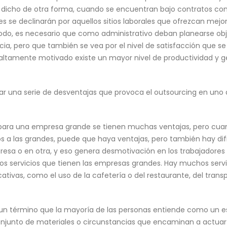
 dicho de otra forma, cuando se encuentran bajo contratos con
res se declinarán por aquellos sitios laborales que ofrezcan mejo
odo, es necesario que como administrativo deban planearse obj
ia, pero que también se vea por el nivel de satisfacción que se
altamente motivado existe un mayor nivel de productividad y g
r una serie de desventajas que provoca el outsourcing en uno d
para una empresa grande se tienen muchas ventajas, pero cua
s a las grandes, puede que haya ventajas, pero también hay dif
resa o en otra, y eso genera desmotivación en los trabajadores 
 servicios que tienen las empresas grandes. Hay muchos servici
ivas, como el uso de la cafetería o del restaurante, del transpo
 un término que la mayoría de las personas entiende como un 
 conjunto de materiales o circunstancias que encaminan a actu