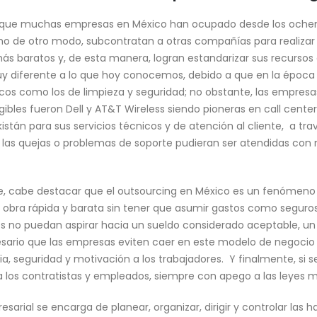
 que muchas empresas en México han ocupado desde los ochent
cho de otro modo, subcontratan a otras compañías para realizar 
s baratos y, de esta manera, logran estandarizar sus recursos
uy diferente a lo que hoy conocemos, debido a que en la época 
cos como los de limpieza y seguridad; no obstante, las empresa
gibles fueron Dell y AT&T Wireless siendo pioneras en call cent
istán para sus servicios técnicos y de atención al cliente, a tr
as quejas o problemas de soporte pudieran ser atendidas con ma
, cabe destacar que el outsourcing en México es un fenómeno 
obra rápida y barata sin tener que asumir gastos como seguros, 
 no puedan aspirar hacia un sueldo considerado aceptable, un 
esario que las empresas eviten caer en este modelo de negocio 
, seguridad y motivación a los trabajadores. Y finalmente, si s
 los contratistas y empleados, siempre con apego a las leyes 
sarial se encarga de planear, organizar, dirigir y controlar las h