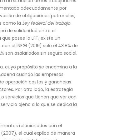
 a la situación de los trabajadores
mplementado adecuadamente por
vasión de obligaciones patronales,
as como la
Ley federal del trabajo
ea de solidaridad entre el
 que posee la LFT, existe un
n el INEGI (2019) solo el 43.8% de
% son asalariados sin seguro social.
va, cuyo propósito se encamina a la
ncadena cuando las empresas
de operación costos y ganancias
ores. Por otro lado, la estrategia
 o servicios que tienen que ver con
servicio ajeno a lo que se dedica la
cumentos relacionados con el
” (2007), el cual explica de manera