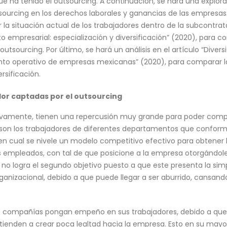
que ha tenido el outsourcing. A continuación, se hará una expl
utsourcing en los derechos laborales y ganancias de las empresa
 la situación actual de los trabajadores dentro de la subcontrata
nto empresarial: especialización y diversificación” (2020), par
outsourcing. Por último, se hará un análisis en el artículo “Dive
nto operativo de empresas mexicanas” (2020), para comparar la 
rsificación.
or captadas por el outsourcing
ivamente, tienen una repercusión muy grande para poder compe
 son los trabajadores de diferentes departamentos que conform
o en cual se nivele un modelo competitivo efectivo para obtene
s empleados, con tal de que posicione a la empresa otorgándol
ng no logra el segundo objetivo puesto a que este presenta la si
anizacional, debido a que puede llegar a ser aburrido, cansan
as compañías pongan empeño en sus trabajadores, debido a que s
 tienden a crear poca lealtad hacia la empresa. Esto en su may