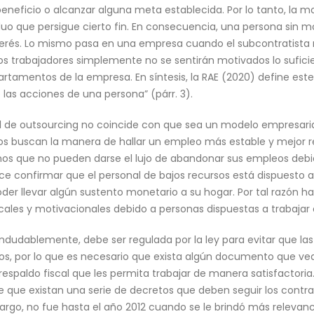
 beneficio o alcanzar alguna meta establecida. Por lo tanto, la
iduo que persigue cierto fin. En consecuencia, una persona sin m
terés. Lo mismo pasa en una empresa cuando el subcontratista
 los trabajadores simplemente no se sentirán motivados lo sufic
artamentos de la empresa. En síntesis, la RAE (2020) define es
las acciones de una persona” (párr. 3).
l de outsourcing no coincide con que sea un modelo empresari
los buscan la manera de hallar un empleo más estable y mejo
os que no pueden darse el lujo de abandonar sus empleos debi
ce confirmar que el personal de bajos recursos está dispuesto
der llevar algún sustento monetario a su hogar. Por tal razón 
cales y motivacionales debido a personas dispuestas a trabajar
 indudablemente, debe ser regulada por la ley para evitar que l
 por lo que es necesario que exista algún documento que vea po
spaldo fiscal que les permita trabajar de manera satisfactoria. 
e que existan una serie de decretos que deben seguir los contr
rgo, no fue hasta el año 2012 cuando se le brindó más relevanci