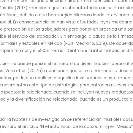
vantes y con las que coinciden diferentes especialistas apuntan
 Castillo (2017) menciona que la subcontratación no se ha i
n fiscal, debido a que han surgido dilemas donde intervienen e
social. En consecuencia, se han visto afectadas leyes mexican
 la protección de los trabajadores para poner en práctica una tar
be el servicio del trabajador. Sin embargo, a causa de la firmeza
males y estables en México (Ruiz-Medrano, 2019). De acuerdo co
pleo formal y el 52% informal. Dentro de la informalidad, el 61.2
ración se puede pensar el concepto de diversificación corporati
es. Vera et al. (2017a) mencionan que este fenómeno se dese
dos, por lo que conlleva a aquellos involucrados a este modo 
smplementan este tipo de estrategias para entrar en nuevos sect
s aspectos: la relacionada, cuando se incluyen nuevos productos
esa y la diversificación no relacionada, cuando es un producto o 
ar la hipótesis de investigación se referenciarán múltiples do
evisará el artículo “El efecto fiscal de la outsourcing en México