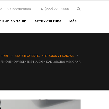
to
Contáctanos
(222) 229-2000
CIENCIA Y SALUD
ARTE Y CULTURA
MÁS
HOME
UNCATEGORIZED
,
NEGOCIOS Y FINANZAS
 FENÓMENO PRESENTE EN LA DIGNIDAD LABORAL MEXICANA