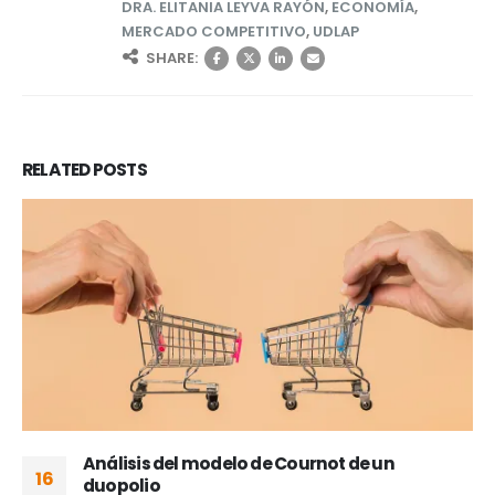
DRA. ELITANIA LEYVA RAYÓN
,
ECONOMÍA
,
MERCADO COMPETITIVO
,
UDLAP
SHARE:
RELATED
POSTS
Análisis del modelo de Cournot de un
16
duopolio