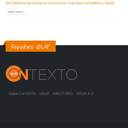
Dra. Elitania Leyva Rayón
,
Economía
,
mercado competitivo
,
UDLAP
READ MORE...
Repositorio UDLAP
Sobre ConTEXTO
UDLAP
DIRECTORIO
SITIOS A-Z