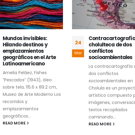
Mundos invisibles:
Contracartografí
24
Hilando destinos y
cholulteca de dos
emplazamientos
conflictos
Mar
geográficos en el Arte
socioambientales
Latinoamericano
La contracartografía 
Amelia Peláez, Fishes
dos conflictos
“Pescados” (1943), óleo
socioambientales en
sobre tela, 115.6 x 89.2 cm,
Cholula es un proyec
Museo de Arte Moderno Los
artístico compuesto 
recorridos y
imágenes, conversaci
emplazamientos
textos recopilados
geográficos...
caminando...
READ MORE
READ MORE