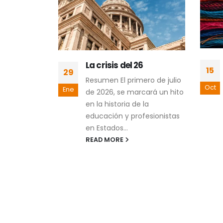
y
La crisis del 26
15
29
cialmente
Resumen El primero de julio
 ¿utopía o
Oct
Ene
de 2026, se marcará un hito
en la historia de la
ad Social
educación y profesionistas
) y la
en Estados...
 Social
READ MORE
C) son
cionados
elen
esentan