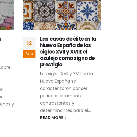
a
Las casas de élite en la
Pre
12
06
Nueva España de los
trad
siglos XVII y XVIII: el
uso
Sep
Sep
azulejo como signo de
mex
prestigio
act
sobre
Los siglos XVII y XVIII en la
Al s
Nueva España se
riqu
caracterizaron por ser
arqu
to
periodos altamente
gast
por
contrastantes y
con 
ones y
determinantes para el...
sum
alegr
READ MORE
REA