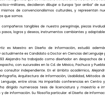
tico-militares, decidieron dibujar a Europa “por arriba” de su
ismos de convencionalismos culturales, y representan nues
os que somos.
 compañeros tangibles de nuestro peregrinaje, piezas invalu
 pasos, logros y deseos, instrumentos cambiantes y adaptabl
tiz es Maestro en Diseño de Información, estudió además
actualmente es Candidato a Doctor en Ciencias del Lenguaje po
993 Alejandro ha trabajado como diseñador en despachos de s
espacho, con sucursales en la Cd. de México, Pachuca y Puebla
o consultor independiente. En el ámbito académico, Alejandr
Infografía, Arquitectura de Información, Usabilidad, Métodos de 
 Lenguaje, entre otras. Ha impartido conferencias en Centro
ha dirigido numerosas tesis de licenciatura y maestría e im
o y de información. Su filosofía particular: el Diseño de Infor