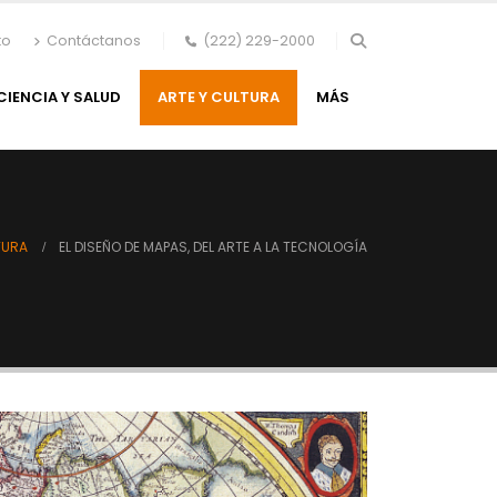
to
Contáctanos
(222) 229-2000
CIENCIA Y SALUD
ARTE Y CULTURA
MÁS
TURA
EL DISEÑO DE MAPAS, DEL ARTE A LA TECNOLOGÍA