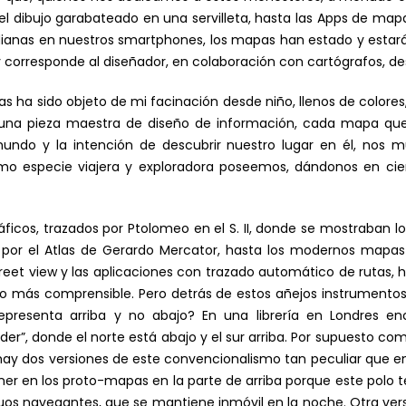
 el dibujo garabateado en una servilleta, hasta las Apps de m
nas en nuestros smartphones, los mapas han estado y estarán
y corresponde al diseñador, en colaboración con cartógrafos, desa
s ha sido objeto de mi facinación desde niño, llenos de colores,
una pieza maestra de diseño de información, cada mapa que
undo y la intención de descubrir nuestro lugar en él, nos m
o especie viajera y exploradora poseemos, dándonos en cie
icos, trazados por Ptolomeo en el S. II, donde se mostraban l
or el Atlas de Gerardo Mercator, hasta los modernos mapas 
reet view y las aplicaciones con trazado automático de rutas,
 más comprensible. Pero detrás de estos añejos instrumentos 
representa arriba y no abajo? En una librería en Londres
der”, donde el norte está abajo y el sur arriba. Por supuesto c
hay dos versiones de este convencionalismo tan peculiar que en
er en los proto-mapas en la parte de arriba porque este polo te
iguos navegantes, que se mantiene inmóvil en la noche. Otra ver