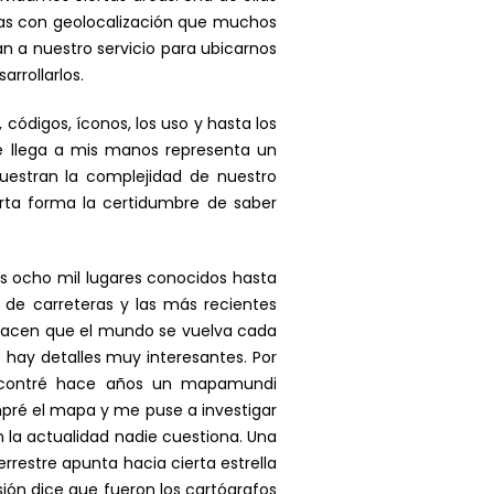
apas con geolocalización que muchos
 a nuestro servicio para ubicarnos
rrollarlos.
 códigos, íconos, los uso y hasta los
 llega a mis manos representa un
uestran la complejidad de nuestro
rta forma la certidumbre de saber
os ocho mil lugares conocidos hasta
de carreteras y las más recientes
 hacen que el mundo se vuelva cada
hay detalles muy interesantes. Por
 encontré hace años un mapamundi
ompré el mapa y me puse a investigar
 la actualidad nadie cuestiona. Una
rrestre apunta hacia cierta estrella
sión dice que fueron los cartógrafos