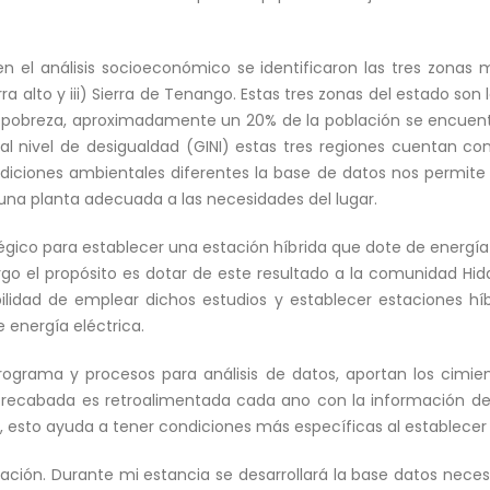
n el análisis socioeconómico se identificaron las tres zonas 
ierra alto y iii) Sierra de Tenango. Estas tres zonas del estado s
n pobreza, aproximadamente un 20% de la población se encuen
 al nivel de desigualdad (GINI) estas tres regiones cuentan c
ndiciones ambientales diferentes la base de datos nos permite
una planta adecuada a las necesidades del lugar.
tégico para establecer una estación híbrida que dote de energ
go el propósito es dotar de este resultado a la comunidad Hid
ibilidad de emplear dichos estudios y establecer estaciones
 energía eléctrica.
programa y procesos para análisis de datos, aportan los cim
n recabada es retroalimentada cada ano con la información de
, esto ayuda a tener condiciones más específicas al establecer 
gación. Durante mi estancia se desarrollará la base datos neces