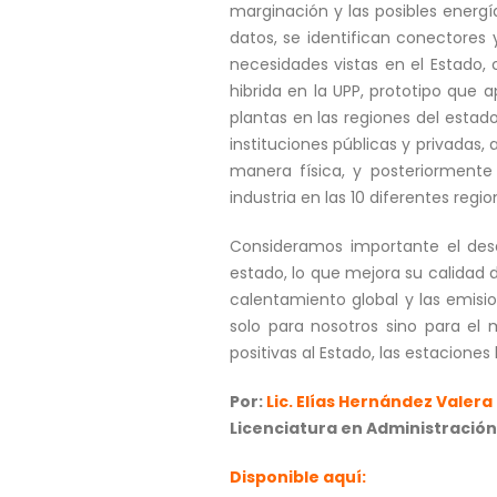
marginación y las posibles energí
datos, se identifican conectores 
necesidades vistas en el Estado, c
hibrida en la UPP, prototipo que 
plantas en las regiones del estad
instituciones públicas y privadas
manera física, y posteriormente
industria en las 10 diferentes regio
Consideramos importante el desa
estado, lo que mejora su calidad 
calentamiento global y las emis
solo para nosotros sino para el
positivas al Estado, las estacione
Por:
Lic. Elías Hernández Valera
Licenciatura en Administración
Disponible aquí: