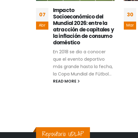
r al
Impacto
07
30
análisis
Socioeconómico del
ernanza
Mundial 2026: entre la
Abr
Mar
eriodismo
atracción de capitales y
la inflación de consumo
rrera afín a
doméstico
n, todo
En 2018 se dio a conocer
ina, de
que el evento deportivo
igada,
más grande hasta la fecha,
teorías
la Copa Mundial de Fútbol...
READ MORE
Repositorio UDLAP