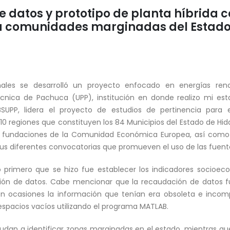
e datos y prototipo de planta híbrida 
a comunidades marginadas del Estado
nales se desarrolló un proyecto enfocado en energías ren
écnica de Pachuca (UPP), institución en donde realizo mi es
SUPP, lidera el proyecto de estudios de pertinencia para 
10 regiones que constituyen los 84 Municipios del Estado de Hid
fundaciones de la Comunidad Económica Europea, así como d
s diferentes convocatorias que promueven el uso de las fuente
 lo primero que se hizo fue establecer los indicadores socioe
ción de datos. Cabe mencionar que la recaudación de datos fu
 ocasiones la información que tenían era obsoleta e incompl
 espacios vacíos utilizando el programa MATLAB.
dan a identificar zonas marginadas en el estado, mientras que