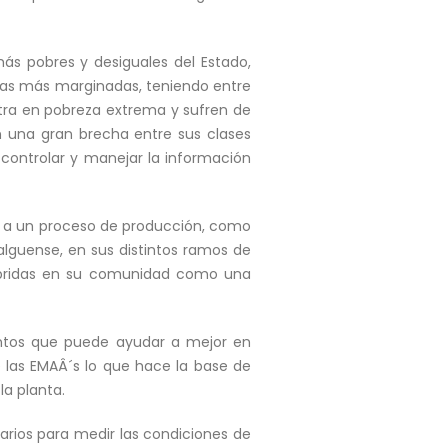
más pobres y desiguales del Estado,
on las más marginadas, teniendo entre
tra en pobreza extrema y sufren de
on una gran brecha entre sus clases
 controlar y manejar la información
ía a un proceso de producción, como
alguense, en sus distintos ramos de
 híbridas en su comunidad como una
ientos que puede ayudar a mejor en
 las EMAÂ´s lo que hace la base de
la planta.
arios para medir las condiciones de