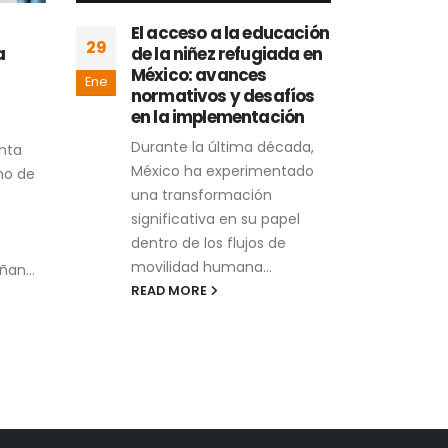
El acceso a la educación
La 
29
05
a
de la niñez refugiada en
Síd
México: avances
la 
Ene
Ene
normativos y desafíos
La n
en la implementación
Beac
Durante la última década,
nta
del 
México ha experimentado
no de
conc
una transformación
huma
significativa en su papel
REA
dentro de los flujos de
movilidad humana...
ñan...
READ MORE