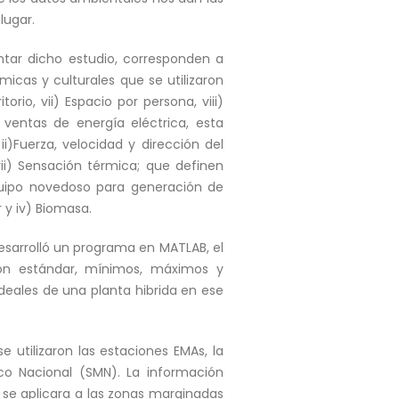
lugar.
tar dicho estudio, corresponden a
icas y culturales que se utilizaron
torio, vii) Espacio por persona, viii)
ventas de energía eléctrica, esta
)Fuerza, velocidad y dirección del
 vii) Sensación térmica; que definen
quipo novedoso para generación de
r y iv) Biomasa.
esarrolló un programa en MATLAB, el
ión estándar, mínimos, máximos y
ideales de una planta hibrida en ese
 utilizaron las estaciones EMAs, la
co Nacional (SMN). La información
 se aplicara a las zonas marginadas