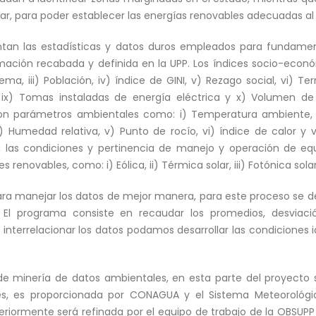
gar, para poder establecer las energías renovables adecuadas al 
an las estadísticas y datos duros empleados para fundamen
ación recabada y definida en la UPP. Los índices socio-económ
ma, iii) Población, iv) índice de GINI, v) Rezago social, vi) Terri
ix) Tomas instaladas de energía eléctrica y x) Volumen de 
on parámetros ambientales como: i) Temperatura ambiente, ii
 iv) Humedad relativa, v) Punto de rocío, vi) índice de calor y
, las condiciones y pertinencia de manejo y operación de e
s renovables, como: i) Eólica, ii) Térmica solar, iii) Fotónica sola
ara manejar los datos de mejor manera, para este proceso se d
 El programa consiste en recaudar los promedios, desviac
 interrelacionar los datos podamos desarrollar las condiciones 
e minería de datos ambientales, en esta parte del proyecto se
es, es proporcionada por CONAGUA y el Sistema Meteorológi
riormente será refinada por el equipo de trabajo de la OBSUPP