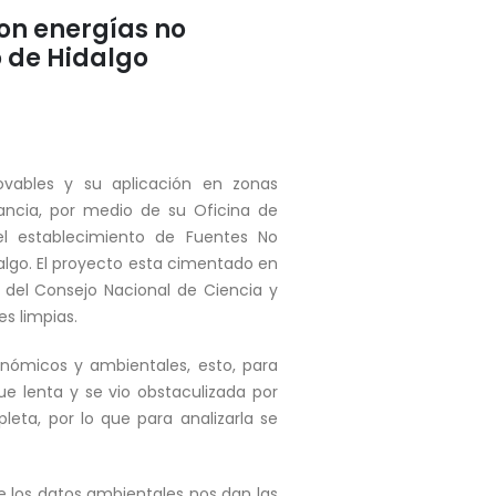
con energías no
 de Hidalgo
ovables y su aplicación en zonas
tancia, por medio de su Oficina de
el establecimiento de Fuentes No
algo. El proyecto esta cimentado en
el Consejo Nacional de Ciencia y
s limpias.
conómicos y ambientales, esto, para
e lenta y se vio obstaculizada por
eta, por lo que para analizarla se
 los datos ambientales nos dan las