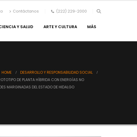
to
Contáctanos
(222) 229-2000
CIENCIA Y SALUD
ARTE Y CULTURA
MÁS
HOME
DESARROLLO Y RESPONSABILIDAD SOCIAL
ROTOTIPO DE PLANTA HÍBRIDA CON ENERGÍAS NO
ES MARGINADAS DEL ESTADO DE HIDALGO