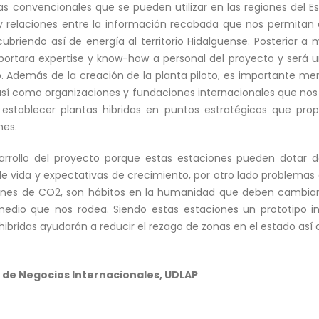
as convencionales que se pueden utilizar en las regiones del Es
y relaciones entre la información recabada que nos permitan de
ubriendo así de energía al territorio Hidalguense. Posterior a m
aportara expertise y know-how a personal del proyecto y será u
o. Además de la creación de la planta piloto, es importante m
, así como organizaciones y fundaciones internacionales que nos
 establecer plantas hibridas en puntos estratégicos que pro
nes.
rrollo del proyecto porque estas estaciones pueden dotar 
de vida y expectativas de crecimiento, por otro lado problemas
iones de CO2, son hábitos en la humanidad que deben cambiar
 medio que nos rodea. Siendo estas estaciones un prototipo 
s hibridas ayudarán a reducir el rezago de zonas en el estado así
 de Negocios Internacionales, UDLAP