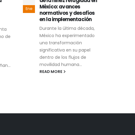
a
de la niñez refugiada en
Síd
México: avances
la 
Ene
Ene
normativos y desafíos
La n
en la implementación
Beac
Durante la última década,
nta
del 
México ha experimentado
no de
conc
una transformación
huma
significativa en su papel
REA
dentro de los flujos de
movilidad humana...
ñan...
READ MORE