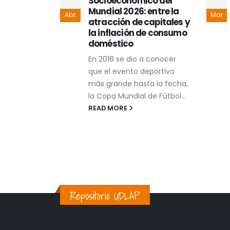
análisis
Socioeconómico del
ernanza
Mundial 2026: entre la
Abr
Mar
eriodismo
atracción de capitales y
la inflación de consumo
rrera afín a
doméstico
n, todo
En 2018 se dio a conocer
ina, de
que el evento deportivo
igada,
más grande hasta la fecha,
teorías
la Copa Mundial de Fútbol...
READ MORE
Repositorio UDLAP