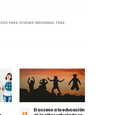
AZGO PARA JÓVENES INDÍGENAS
,
TENA
El acceso a la educación
La 
29
05