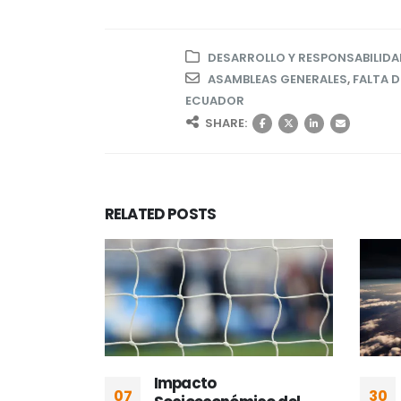
DESARROLLO Y RESPONSABILIDA
ASAMBLEAS GENERALES
,
FALTA 
ECUADOR
SHARE:
RELATED
POSTS
r al
Impacto
07
30