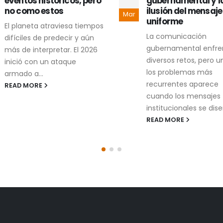
eventos históricos, pero
gubernamental y l
no como estos
ilusión del mensaje
Mar
uniforme
El planeta atraviesa tiempos
La comunicación
difíciles de predecir y aún
gubernamental enfre
más de interpretar. El 2026
diversos retos, pero u
inició con un ataque
los problemas más
armado a...
recurrentes aparece
READ MORE
cuando los mensajes
institucionales se dise
READ MORE