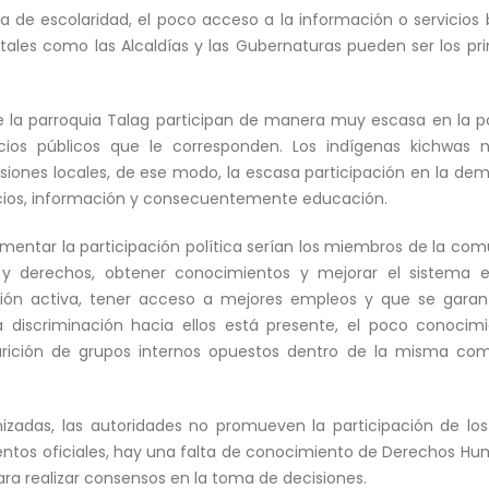
 de escolaridad, el poco acceso a la información o servicios 
tales como las Alcaldías y las Gubernaturas pueden ser los pri
de la parroquia Talag participan de manera muy escasa en la pol
cios públicos que le corresponden. Los indígenas kichwas n
siones locales, de ese modo, la escasa participación en la de
icios, información y consecuentemente educación.
umentar la participación política serían los miembros de la com
y derechos, obtener conocimientos y mejorar el sistema educ
ión activa, tener acceso a mejores empleos y que se garantic
a discriminación hacia ellos está presente, el poco conocimi
arición de grupos internos opuestos dentro de la misma co
zadas, las autoridades no promueven la participación de lo
entos oficiales, hay una falta de conocimiento de Derechos 
ra realizar consensos en la toma de decisiones.