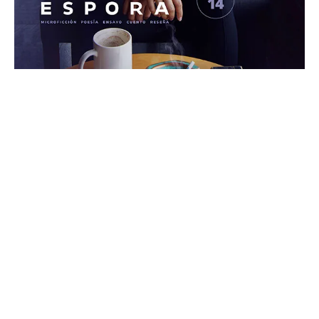
Espora No.14
28
Sep
Carta Editorial Hallamos estas voces en cafés, bares y
salones. Se empeñan en recopilar conversaciones, aparecen
en medio de alguna confesión amortajada. Nos parece de
valor señalar la pérdida. Pérdida de un sentido de lo sagrado,
pérdida frente a los desbarates del olvido, pérdida de un
padre, un brazo, de genitales. ¿A...
Espora
READ MORE...