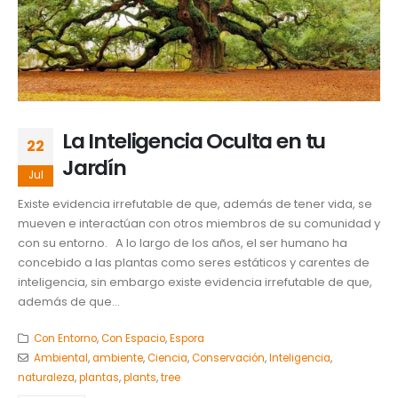
La Inteligencia Oculta en tu
22
Jardín
Jul
Existe evidencia irrefutable de que, además de tener vida, se
mueven e interactúan con otros miembros de su comunidad y
con su entorno. A lo largo de los años, el ser humano ha
concebido a las plantas como seres estáticos y carentes de
inteligencia, sin embargo existe evidencia irrefutable de que,
además de que...
Con Entorno
,
Con Espacio
,
Espora
Ambiental
,
ambiente
,
Ciencia
,
Conservación
,
Inteligencia
,
naturaleza
,
plantas
,
plants
,
tree