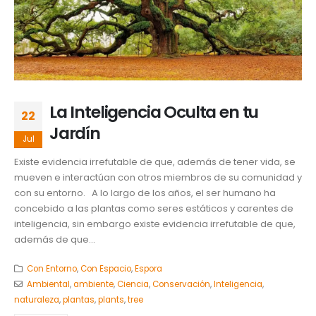
La Inteligencia Oculta en tu
22
Jardín
Jul
Existe evidencia irrefutable de que, además de tener vida, se
mueven e interactúan con otros miembros de su comunidad y
con su entorno. A lo largo de los años, el ser humano ha
concebido a las plantas como seres estáticos y carentes de
inteligencia, sin embargo existe evidencia irrefutable de que,
además de que...
Con Entorno
,
Con Espacio
,
Espora
Ambiental
,
ambiente
,
Ciencia
,
Conservación
,
Inteligencia
,
naturaleza
,
plantas
,
plants
,
tree