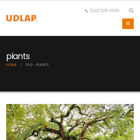
(222) 229-2000
plants
HOME
TAG -
PLANTS