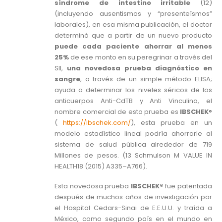
síndrome de intestino irritable
(12)
(incluyendo ausentismos y “presenteísmos”
laborales), en esa misma publicación, el doctor
determinó que a partir de un nuevo producto
puede cada paciente ahorrar al menos
25%
de ese monto en su peregrinar a través del
SII,
una novedosa prueba diagnóstico en
sangre
, a través de un simple método ELISA;
ayuda a determinar los niveles séricos de los
anticuerpos Anti-CdTB y Anti Vinculina, el
nombre comercial de esta prueba es
IBSCHEK
®
(
https://ibschek.com/
), esta prueba en un
modelo estadístico lineal podría ahorrarle al
sistema de salud pública alrededor de 719
Millones de pesos. (13 Schmulson M VALUE IN
HEALTH18 (2015) A335–A766).
Esta novedosa prueba
IBSCHEK®
fue patentada
después de muchos años de investigación por
el Hospital Cedars-Sinai de E.E.U.U. y traída a
México, como segundo país en el mundo en