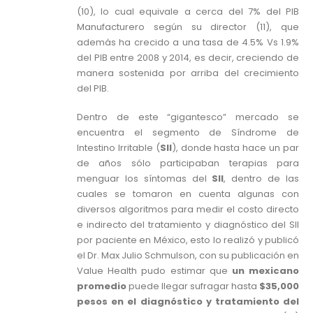
(10), lo cual equivale a cerca del 7% del PIB
Manufacturero según su director (11), que
además ha crecido a una tasa de 4.5% Vs 1.9%
del PIB entre 2008 y 2014, es decir, creciendo de
manera sostenida por arriba del crecimiento
del PIB.
Dentro de este “gigantesco” mercado se
encuentra el segmento de Síndrome de
Intestino Irritable (
SII
), donde hasta hace un par
de años sólo participaban terapias para
menguar los síntomas del
SII
, dentro de las
cuales se tomaron en cuenta algunas con
diversos algoritmos para medir el costo directo
e indirecto del tratamiento y diagnóstico del SII
por paciente en México, esto lo realizó y publicó
el Dr. Max Julio Schmulson, con su publicación en
Value Health pudo estimar que
un mexicano
promedio
puede llegar sufragar hasta
$35,000
pesos en el diagnóstico y tratamiento del