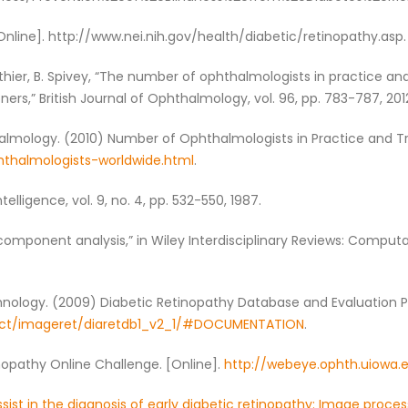
 [Online]. http://www.nei.nih.gov/health/diabetic/retinopathy.asp.
authier, B. Spivey, “The number of ophthalmologists in practice a
ers,” British Journal of Ophthalmology, vol. 96, pp. 783-787, 201
halmology. (2010) Number of Ophthalmologists in Practice and Tr
hthalmologists-worldwide.html
.
lligence, vol. 9, no. 4, pp. 532-550, 1987.
al component analysis,” in Wiley Interdisciplinary Reviews: Computati
hnology. (2009) Diabetic Retinopathy Database and Evaluation P
roject/imageret/diaretdb1_v2_1/#DOCUMENTATION
.
inopathy Online Challenge. [Online].
http://webeye.ophth.uiowa
ist in the diagnosis of early diabetic retinopathy: Image proces