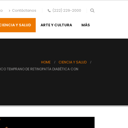
to
Contáctanos
(222) 229-2000
CIENCIA Y SALUD
ARTE Y CULTURA
MÁS
HOME
CIENCIA Y SALUD
ICO TEMPRANO DE RETINOPATÍA DIABÉTICA CON