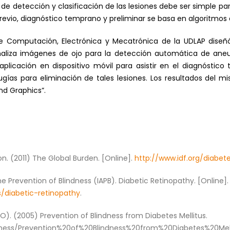
de detección y clasificación de las lesiones debe ser simple para
 previo, diagnóstico temprano y preliminar se basa en algoritm
e Computación, Electrónica y Mecatrónica de la UDLAP dise
 analiza imágenes de ojo para la detección automática de aneu
plicación en dispositivo móvil para asistir en el diagnóstico
ugías para eliminación de tales lesiones. Los resultados del m
d Graphics”.
on. (2011) The Global Burden. [Online].
http://www.idf.org/diabet
he Prevention of Blindness (IAPB). Diabetic Retinopathy. [Online]
/diabetic-retinopathy
.
). (2005) Prevention of Blindness from Diabetes Mellitus.
ndness/Prevention%20of%20Blindness%20from%20Diabetes%20Mell