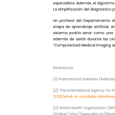
especialista. Además, el algoritmo 
La simplificación del diagnóstico
Un profesor del Departamento d
etapa de aprendizaje artificial,
sistema podría servir como una a
además de asistir durante las cir
“Computerized Medical Imaging an
Referencia:
[1] International Diabetes Federati
[2] The International Agency for t
2020/what-is-avoidable-blindness
[3] World Health Organization (WHO
[Online]. http://www.who.int/bli