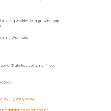
nd training worldwide: a growing gap
2.
aining Worldwide.
onal Statistics, vol. 2, no. 4, pp.
rotocol.
.edu/ROC/var.1/www/
sing applied to detection of