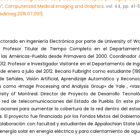
s
“,
Computerized Medical Imaging and Graphics
, vol. 44, pp. 41-
medimag.2015.07.001
).
ctorado en Ingeniería Electrónica por parte de University of Wa
r y Profesor Titular de Tiempo Completo en el Departamen
e las Américas-Puebla desde Primavera del 2000. Coordinador
. Profesor e Investigador Visitante en el Departamento de Inge
 de enero a julio del 2012. Becario Fulbright como estudiante (1
e Señales, Visión Artificial, Aprendizaje Automático y Recono
s como «Image Processing and Analysis Group» de Yale , «Vasc
sity of Montreal. Director de Proyecto de Desarrollo Tecnoló
a red de telecomunicaciones del Estado de Puebla. En este pr
ciones para aumentar la cobertura de la red dentro del estado
 El proyecto fue financiado por los Fondos Mixtos del Gobiern
olaboración con facultad y estudiantes de Appalachian State U
nergía solar en energía eléctrica y para calentamiento de agua