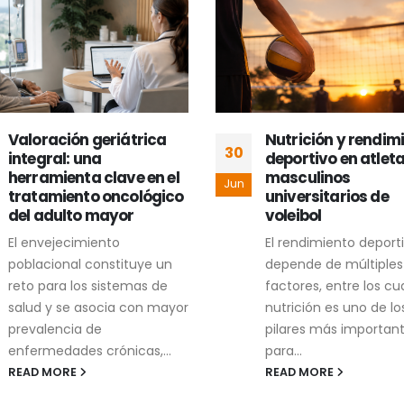
Nutrición y rendimiento
Nutrición estratég
25
deportivo en atletas
composición corpo
masculinos
en triatletas adult
Jun
universitarios de
El triatlón es un depo
voleibol
combina natación, ci
El rendimiento deportivo
y carrera, requiere un
depende de múltiples
esfuerzo físico, discipl
factores, entre los cuales, la
constancia. Los triatlet
nutrición es uno de los
READ MORE
pilares más importantes
para...
READ MORE