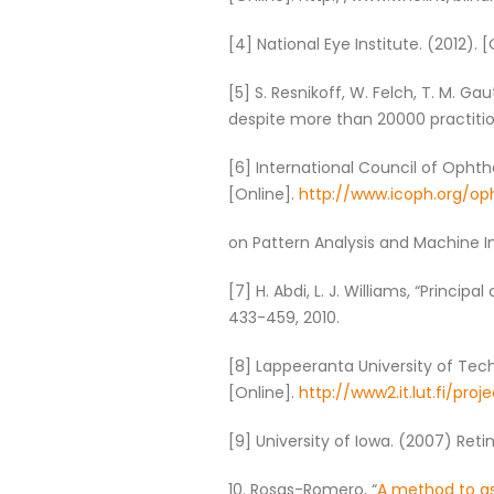
[4] National Eye Institute. (2012).
[5] S. Resnikoff, W. Felch, T. M. G
despite more than 20000 practition
[6] International Council of Opht
[Online].
http://www.icoph.org/op
on Pattern Analysis and Machine Inte
[7] H. Abdi, L. J. Williams, “Princip
433-459, 2010.
[8] Lappeeranta University of Tec
[Online].
http://www2.it.lut.fi/p
[9] University of Iowa. (2007) Ret
10. Rosas-Romero, “
A method to ass