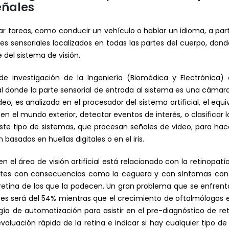
eñales
ar tareas, como conducir un vehículo o hablar un idioma, a par
es sensoriales localizados en todas las partes del cuerpo, dond
 del sistema de visión.
e investigación de la Ingeniería (Biomédica y Electrónica)
cial donde la parte sensorial de entrada al sistema es una cámar
, es analizada en el procesador del sistema artificial, el equi
 en el mundo exterior, detectar eventos de interés, o clasificar 
ste tipo de sistemas, que procesan señales de video, para hac
basados en huellas digitales o en el iris.
n el área de visión artificial está relacionado con la retinopa
tes con consecuencias como la ceguera y con síntomas consi
 retina de los que la padecen. Un gran problema que se enfrenta
s será del 54% mientras que el crecimiento de oftalmólogos es
gía de automatización para asistir en el pre-diagnóstico de re
valuación rápida de la retina e indicar si hay cualquier tipo d