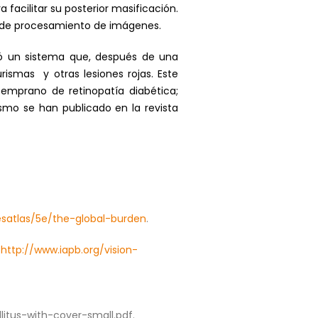
 facilitar su posterior masificación.
os de procesamiento de imágenes.
ñó un sistema que, después de una
rismas y otras lesiones rojas. Este
 temprano de retinopatía diabética;
ismo se han publicado en la revista
esatlas/5e/the-global-burden
.
.
http://www.iapb.org/vision-
itus-with-cover-small.pdf.