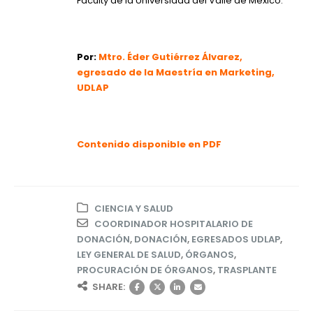
Faculty de la Universidad del Valle de México.
Por:
Mtro. Éder Gutiérrez Álvarez,
egresado de la Maestría en Marketing,
UDLAP
Contenido disponible en PDF
CIENCIA Y SALUD
COORDINADOR HOSPITALARIO DE
DONACIÓN
,
DONACIÓN
,
EGRESADOS UDLAP
,
LEY GENERAL DE SALUD
,
ÓRGANOS
,
PROCURACIÓN DE ÓRGANOS
,
TRASPLANTE
SHARE: