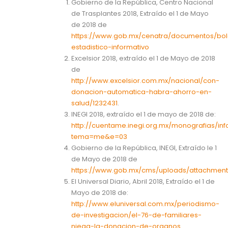
Gobierno de la República, Centro Nacional
de Trasplantes 2018, Extraído el 1 de Mayo
de 2018 de
https://www.gob.mx/cenatra/documentos/bol
estadistico-informativo
Excelsior 2018, extraído el 1 de Mayo de 2018
de
http://www.excelsior.com.mx/nacional/con-
donacion-automatica-habra-ahorro-en-
salud/1232431
.
INEGI 2018, extraído el 1 de mayo de 2018 de:
http://cuentame.inegi.org.mx/monografias/in
tema=me&e=03
Gobierno de la República, INEGI, Extraído le 1
de Mayo de 2018 de
https://www.gob.mx/cms/uploads/attachment/
El Universal Diario, Abril 2018, Extraído el 1 de
Mayo de 2018 de:
http://www.eluniversal.com.mx/periodismo-
de-investigacion/el-76-de-familiares-
niega-la-donacion-de-organos