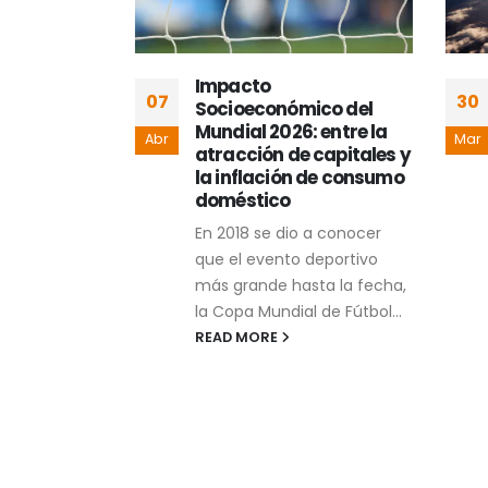
r al
Impacto
07
30
análisis
Socioeconómico del
ernanza
Mundial 2026: entre la
Abr
Mar
eriodismo
atracción de capitales y
la inflación de consumo
rrera afín a
doméstico
n, todo
En 2018 se dio a conocer
ina, de
que el evento deportivo
igada,
más grande hasta la fecha,
teorías
la Copa Mundial de Fútbol...
READ MORE