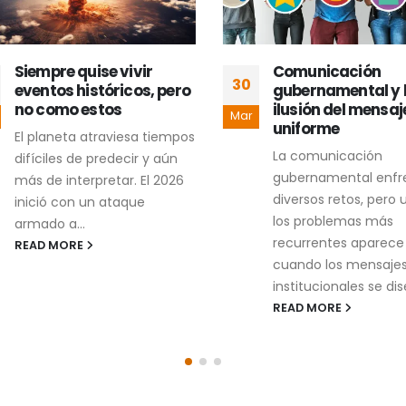
Siempre quise vivir
Comunicación
30
eventos históricos, pero
gubernamental y l
no como estos
ilusión del mensaje
Mar
uniforme
El planeta atraviesa tiempos
La comunicación
difíciles de predecir y aún
gubernamental enfre
más de interpretar. El 2026
diversos retos, pero u
inició con un ataque
los problemas más
armado a...
recurrentes aparece
READ MORE
cuando los mensajes
institucionales se dise
READ MORE