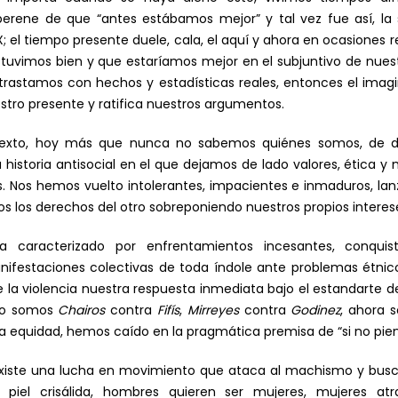
perene de que “antes estábamos mejor” y tal vez fue así, la
 XX; el tiempo presente duele, cala, el aquí y ahora en ocasiones 
uvimos bien y que estaríamos mejor en el subjuntivo de nues
trastamos con hechos y estadísticas reales, entonces el imagi
stro presente y ratifica nuestros argumentos.
texto, hoy más que nunca no sabemos quiénes somos, de 
historia antisocial en el que dejamos de lado valores, ética y 
. Nos hemos vuelto intolerantes, impacientes e inmaduros, lan
 los derechos del otro sobreponiendo nuestros propios interes
aracterizado por enfrentamientos incesantes, conquistas,
nifestaciones colectivas de toda índole ante problemas étnico
a violencia nuestra respuesta inmediata bajo el estandarte de
olo somos
Chairos
contra
Fifís
,
Mirreyes
contra
Godinez
, ahora 
la equidad, hemos caído en la pragmática premisa de “si no pie
ste una lucha en movimiento que ataca al machismo y busca el
piel crisálida, hombres quieren ser mujeres, mujeres a