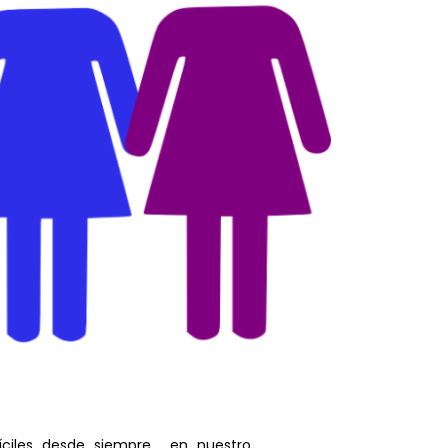
íciles desde siempre… en nuestro