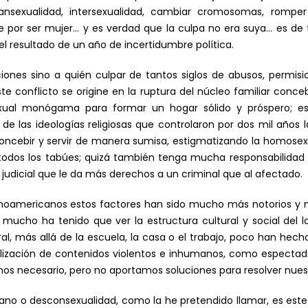
ransexualidad, intersexualidad, cambiar cromosomas, rompe
 por ser mujer… y es verdad que la culpa no era suya… es de t
l resultado de un año de incertidumbre política.
es sino a quién culpar de tantos siglos de abusos, permision
te conflicto se origine en la ruptura del núcleo familiar conc
exual monógama para formar un hogar sólido y próspero; e
de las ideologías religiosas que controlaron por dos mil años 
concebir y servir de manera sumisa, estigmatizando la homosex
dos los tabúes; quizá también tenga mucha responsabilidad la
 judicial que le da más derechos a un criminal que al afectado.
tinoamericanos estos factores han sido mucho más notorios y n
 mucho ha tenido que ver la estructura cultural y social del l
l, más allá de la escuela, la casa o el trabajo, poco han hec
iralización de contenidos violentos e inhumanos, como espec
s necesario, pero no aportamos soluciones para resolver nues
ano o desconsexualidad, como la he pretendido llamar, es este