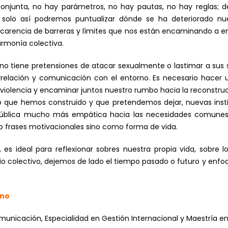
conjunta, no hay parámetros, no hay pautas, no hay reglas; 
 solo así podremos puntualizar dónde se ha deteriorado nu
es, carencia de barreras y límites que nos están encaminando 
 armonía colectiva.
no tiene pretensiones de atacar sexualmente o lastimar a sus 
rrelación y comunicación con el entorno. Es necesario hacer 
 violencia y encaminar juntos nuestro rumbo hacia la reconstrucc
que hemos construido y que pretendemos dejar, nuevas instit
pública mucho más empática hacia las necesidades comunes,
o frases motivacionales sino como forma de vida.
, es ideal para reflexionar sobres nuestra propia vida, sobr
mbio colectivo, dejemos de lado el tiempo pasado o futuro y e
ano
municación, Especialidad en Gestión Internacional y Maestría e