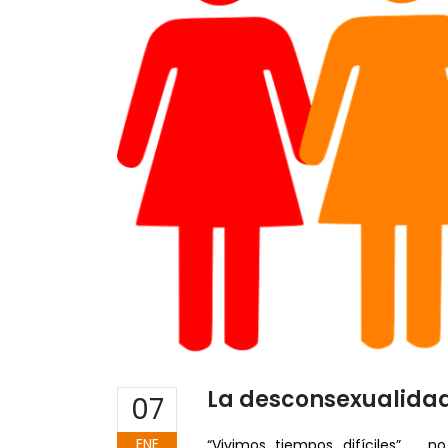
La desconsexualidad
07
ENE
“Vivimos tiempos difíciles” … 