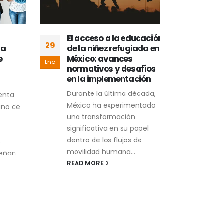
El acceso a la educación
La 
29
05
a
de la niñez refugiada en
Síd
México: avances
la 
Ene
Ene
normativos y desafíos
La n
en la implementación
Beac
Durante la última década,
nta
del 
México ha experimentado
no de
conc
una transformación
huma
significativa en su papel
REA
dentro de los flujos de
movilidad humana...
ñan...
READ MORE