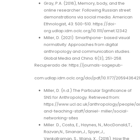
Gray, P.A. (2016), Memory, body, and the
online researcher: Following Russian street
demonstrations via social media. American
Ethnologist, 43: 500-510. https://doi-
org.udlap.idm.oclc.org/10.1111/amet.12342
Miller, D. (2021). Smarthpone- based visual
normativity: Approaches from digital
anthropology and communication studies.
Global Media and China. 6(3), 251-258.
Recuperado de: https://journals-sagepub-
com.udlap.idm.oclc.org/doi/pdf/10.1177/205943642
Miller, D. (n.d.) The Particular Significance of
SNS for Anthropology. Retrieved from:
https://www.ucl.ac.uk/anthropology/people/
and-teaching-staff/daniel- miller/social-
networking-sites
Miller. D., Costa, E., Haynes, N., MocDonald,T.,
Razvan,N., Sinanan,J., Spyer,J.,
Venkatraman, S., Wang, X., (2016). How the