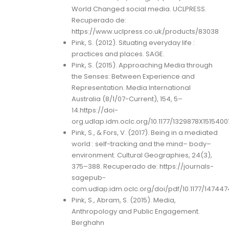
World Changed social media. UCLPRESS.
Recuperado de:
https://www.uclpress.co.uk/products/83038
Pink, S. (2012). Situating everyday life :
practices and places. SAGE.
Pink, S. (2015). Approaching Media through
the Senses: Between Experience and
Representation. Media International
Australia (8/1/07-Current), 154, 5–
14.https://doi-
org.udlap.idm.oclc.org/10.1177/1329878X1515400
Pink, S., & Fors, V. (2017). Being in a mediated
world : self-tracking and the mind– body–
environment. Cultural Geographies, 24(3),
375–388. Recuperado de: https://journals-
sagepub-
com.udlap.idm.oclc.org/doi/pdf/10.1177/14744
Pink, S., Abram, S. (2015). Media,
Anthropology and Public Engagement.
Berghahn