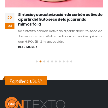
Síntesis y caracterización de carbón activado
22
a partir del fruto seco de la jacaranda
mimosifolia
Jul
Se sintetizó carbón activado a partir del fruto seco de
Jacaranda mimosifolia mediante activación química
con H₃PO₄ (R=2) y activación...
READ MORE
Repositorio UDLAP