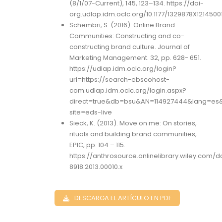
(8/1/07-Current), 145, 123–134. https://doi-
org.udlap.idm.oclc.org/10.1177/1329878X1214500
Schembri, S. (2016). Online Brand
Communities: Constructing and co-
constructing brand culture. Journal of
Marketing Management. 32, pp. 628- 651.
https://udlap.idm.oclc.org/login?
url=https://search-ebscohost-
com.udlap.idm.oclc.org/login.aspx?
direct=true&db=bsu&AN=114927444&lang=es
site=eds-live
Sieck, K. (2013). Move on me: On stories,
rituals and building brand communities,
EPIC, pp. 104 – 115.
https://anthrosource.onlinelibrary.wiley.com/doi
8918.2013.00010.x
DESCARGA EL ARTÍCULO EN PDF