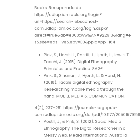
Books. Recuperado de:
https://udlap.idm.oclc.org/login?
url=https://search- ebscohost-
com.udlap.idm.oclc.org/login.aspx?
direct=true&db=e000xww&AN=922913&lang=e
s&site=eds-live&ebv=EB&ppid=pp_164
Pink, S., Horst, H., Postill, J., Hjorth, L., Lewis, T.,
Tacchi, J. (2015). Digital Ethnography.
Principles and Practice. SAGE.
Pink, S., Sinanan, J., Hjorth, L., & Horst, H.
(2016). Tactile digital ethnography:
Researching mobile media through the
hand. MOBILE MEDIA & COMMUNICATION,
4(2), 237–251. https://journals-sagepub-
com.udlap.idm.oclc.org/doi/pdf/10.1177/2050157915
Postill, J., & Pink, S. (2012). Social Media
Ethnography: The Digital Researcher in a
Messy Web. Media International Australia