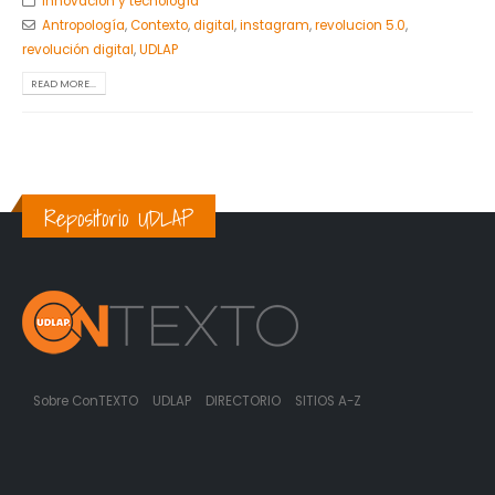
Innovación y tecnología
Antropología
,
Contexto
,
digital
,
instagram
,
revolucion 5.0
,
revolución digital
,
UDLAP
READ MORE...
Repositorio UDLAP
Sobre ConTEXTO
UDLAP
DIRECTORIO
SITIOS A-Z