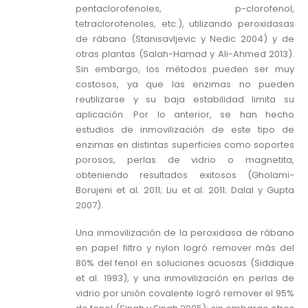
pentaclorofenoles, p-clorofenol,
tetraclorofenoles, etc.), utilizando peroxidasas
de rábano (Stanisavljevic y Nedic 2004) y de
otras plantas (Salah-Hamad y Ali-Ahmed 2013).
Sin embargo, los métodos pueden ser muy
costosos, ya que las enzimas no pueden
reutilizarse y su baja estabilidad limita su
aplicación. Por lo anterior, se han hecho
estudios de inmovilización de este tipo de
enzimas en distintas superficies como soportes
porosos, perlas de vidrio o magnetita,
obteniendo resultados exitosos (Gholami-
Borujeni et al. 2011; Liu et al. 2011; Dalal y Gupta
2007).
Una inmovilización de la peroxidasa de rábano
en papel filtro y nylon logró remover más del
80% del fenol en soluciones acuosas (Siddique
et al. 1993), y una inmovilización en perlas de
vidrio por unión covalente logró remover el 95%