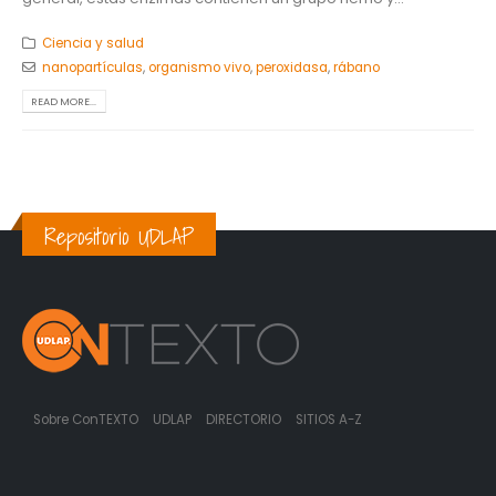
Ciencia y salud
nanopartículas
,
organismo vivo
,
peroxidasa
,
rábano
READ MORE...
Repositorio UDLAP
Sobre ConTEXTO
UDLAP
DIRECTORIO
SITIOS A-Z