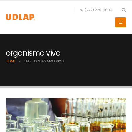
(222) 229-2000
organismo vivo
HOME
TAG -
ORGANISMO VIVO