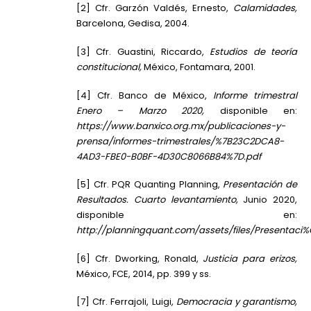
[2] Cfr. Garzón Valdés, Ernesto,
Calamidades,
Barcelona, Gedisa, 2004.
[3] Cfr. Guastini, Riccardo,
Estudios de teoría
constitucional,
México, Fontamara, 2001.
[4] Cfr. Banco de México,
Informe trimestral
Enero – Marzo 2020,
disponible en:
https://www.banxico.org.mx/publicaciones-y-
prensa/informes-trimestrales/%7B23C2DCA8-
4AD3-FBE0-B0BF-4D30C8066B84%7D.pdf
[5] Cfr. PQR Quanting Planning,
Presentación de
Resultados. Cuarto levantamiento,
Junio 2020,
disponible en:
http://planningquant.com/assets/files/Present
[6] Cfr. Dworking, Ronald,
Justicia para erizos,
México, FCE, 2014, pp. 399 y ss.
[7] Cfr. Ferrajoli, Luigi,
Democracia y garantismo,