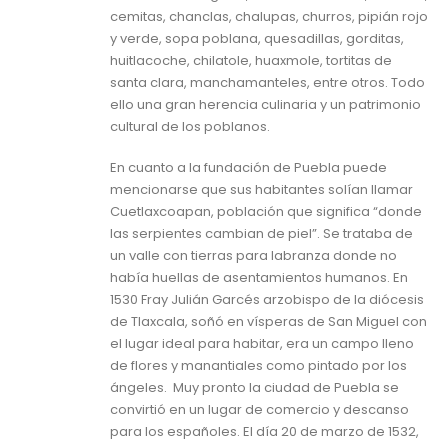
cemitas, chanclas, chalupas, churros, pipián rojo
y verde, sopa poblana, quesadillas, gorditas,
huitlacoche, chilatole, huaxmole, tortitas de
santa clara, manchamanteles, entre otros. Todo
ello una gran herencia culinaria y un patrimonio
cultural de los poblanos.
En cuanto a la fundación de Puebla puede
mencionarse que sus habitantes solían llamar
Cuetlaxcoapan, población que significa “donde
las serpientes cambian de piel”. Se trataba de
un valle con tierras para labranza donde no
había huellas de asentamientos humanos. En
1530 Fray Julián Garcés arzobispo de la diócesis
de Tlaxcala, soñó en vísperas de San Miguel con
el lugar ideal para habitar, era un campo lleno
de flores y manantiales como pintado por los
ángeles. Muy pronto la ciudad de Puebla se
convirtió en un lugar de comercio y descanso
para los españoles. El día 20 de marzo de 1532,