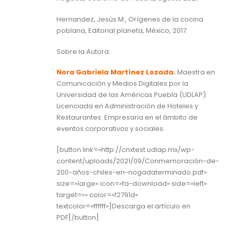
Hernandez, Jesús M., Orígenes de la cocina
poblana, Editorial planeta, México, 2017.
Sobre la Autora:
Nora Gabriela Martínez Lozada.
Maestra en
Comunicación y Medios Digitales por la
Universidad de las Américas Puebla (UDLAP).
Licenciada en Administración de Hoteles y
Restaurantes. Empresaria en el ámbito de
eventos corporativos y sociales.
[button link=»http://cnxtest.udlap.mx/wp-
content/uploads/2021/09/Conmemoración-de-
200-años-chiles-en-nogadaterminado.pdf»
size=»large» icon=»fa-download» side=»left»
target=»» color=»f2791d»
textcolor=»ffffff»]Descarga el artículo en
PDF[/button]